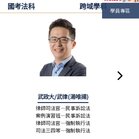
國考法科
跨域學科
學員專區
)
武政大/武律(湯唯揚)
許
律師司法官—民事訴訟法
律師司
案例演習班—民事訴訟法
民事訴
律師司法官—強制執行法
司法三
司法三四等—強制執行法