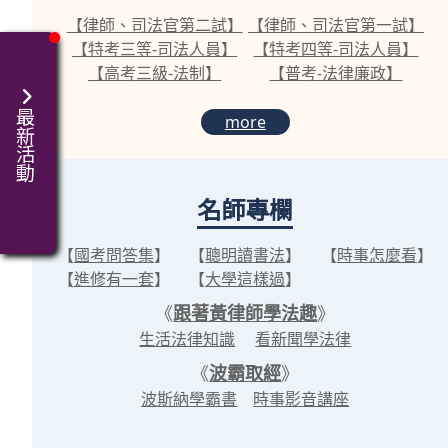
【律師、司法官第二試】
【律師、司法官第一試】
【特考三等-司法人員】
【特考四等-司法人員】
【高考三級-法制】
【普考-法律廉政】
最新活動
more
名師專欄
【
國考問答集
】
【
聰明讀書法
】
【
時事怎麼看
】
【
進修有一套
】
【
大學這樣過
】
《
跟著黃律師學法趣
》
生活法律知識
看新聞學法律
《
波霸取經
》
波斯納學霸書
時事影音講座