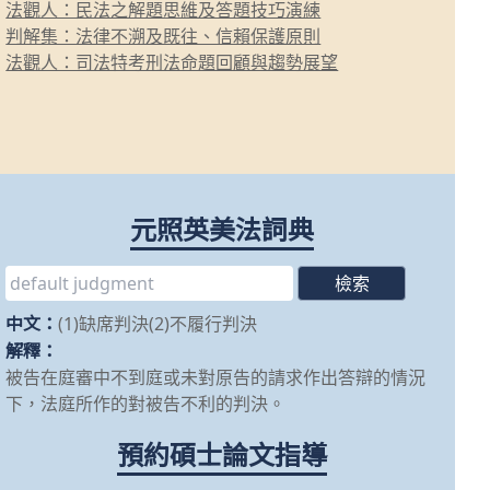
法觀人：民法之解題思維及答題技巧演練
判解集：法律不溯及既往、信賴保護原則
法觀人：司法特考刑法命題回顧與趨勢展望
元照英美法詞典
中文：
(1)缺席判決(2)不履行判決
解釋：
被告在庭審中不到庭或未對原告的請求作出答辯的情況
下，法庭所作的對被告不利的判決。
預約碩士論文指導