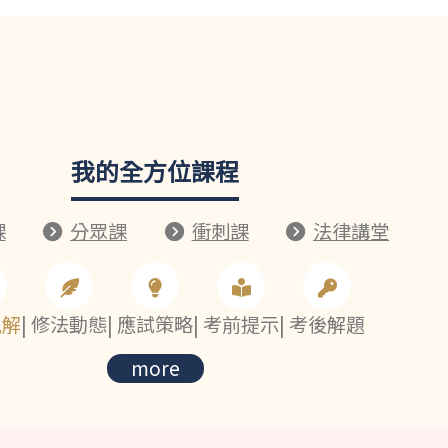
我的全方位課程
課
分眾課
衝刺課
法律講堂
見解
|
修法動態
|
應試策略
|
考前提示
|
考後解題
more