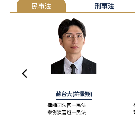
民事法
刑事法
蘇台大(許景翔)
律師司法官—民法
案例演習班—民法