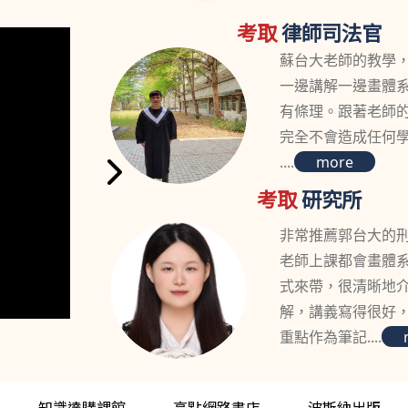
考取
律師司法官
蘇台大老師的教學
一邊講解一邊畫體
有條理。跟著老師
完全不會造成任何
....
more
考取
研究所
非常推薦郭台大的
老師上課都會畫體
式來帶，很清晰地
解，講義寫得很好
重點作為筆記....
知識達購課館
高點網路書店
波斯納出版