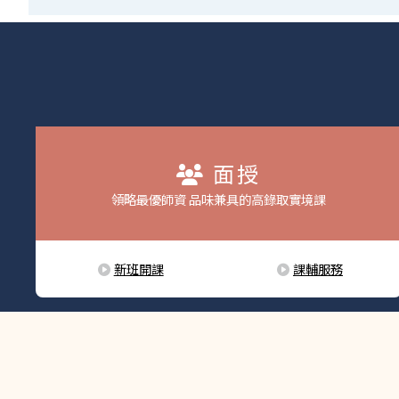
面授
領略最優師資 品味兼具的高錄取實境課
新班開課
課輔服務