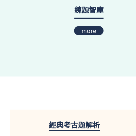
練題智庫
more
經典考古題解析