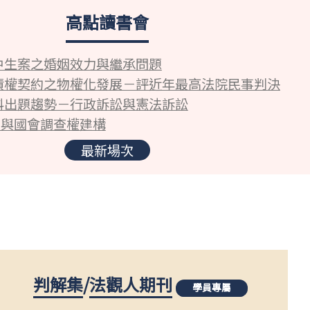
高點讀書會
中生案之婚姻效力與繼承問題
債權契約之物權化發展－評近年最高法院民事判決
科出題趨勢－行政訴訟與憲法訴訟
5與國會調查權建構
最新場次
判解集
/
法觀人期刊
學員專屬