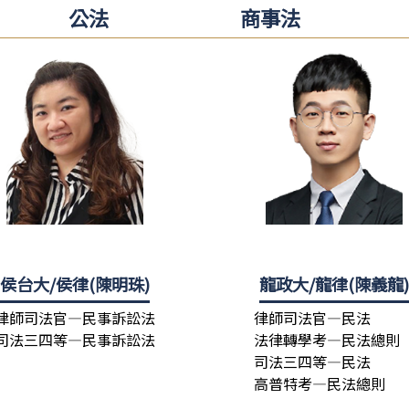
公法
商事法
侯台大/侯律(陳明珠)
龍政大/龍律(陳義龍
律師司法官—民事訴訟法
律師司法官—民法
司法三四等—民事訴訟法
法律轉學考—民法總則
司法三四等—民法
高普特考—民法總則