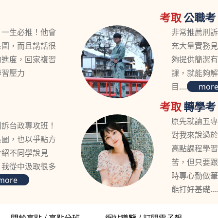
考取
公職考
，一生必推！他會
非常推薦刑
系圖，而且講話很
充大量實務
的進度，回家複習
夠提供簡潔
學習壓力
課，就能夠
目....
mor
考取
轉學考
原先就讀五
刑訴台政專攻班！
對我來說過
系圖，也以爭點方
高點課程學
介紹不同學說見
苦，但只要
，我從中汲取很多
時專心勤做
more
能打好基礎...
關於高點
/
高點分班
網站導覽
/
訂閱電子報