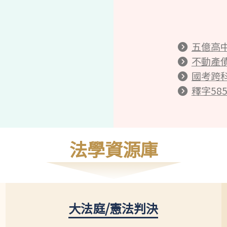
五億高
不動產
國考跨
釋字58
法學資源庫
大法庭/憲法判決