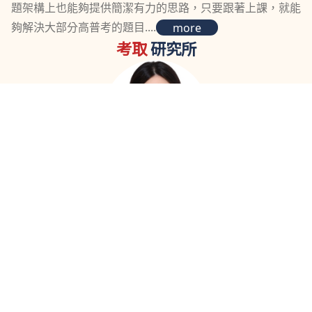
題架構上也能夠提供簡潔有力的思路，只要跟著上課，就能
夠解決大部分高普考的題目....
more
考取
研究所
非常推薦郭台大的刑訴台政專攻班！老師上課都會畫體系
圖，也以爭點方式來帶，很清晰地介紹不同學說見解，講義
寫得很好，我從中汲取很多重點作為筆記....
more
考取
轉學考