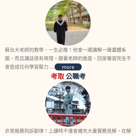
蘇台大老師的教學，一生必推！他會一邊講解一邊畫體系
圖，而且講話很有條理。跟著老師的進度，回家複習完全不
會造成任何學習壓力 ....
more
考取
公職考
非常推薦刑訴劉律！上課時不僅會補充大量實務見解，在解