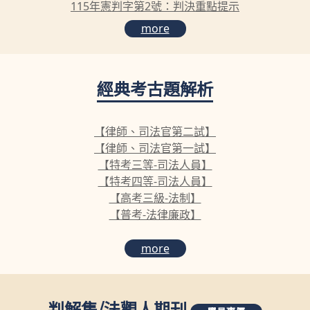
115年憲判字第2號：判決重點提示
more
經典考古題解析
【律師、司法官第二試】
【律師、司法官第一試】
【特考三等-司法人員】
【特考四等-司法人員】
【高考三級-法制】
【普考-法律廉政】
more
判解集
/
法觀人期刊