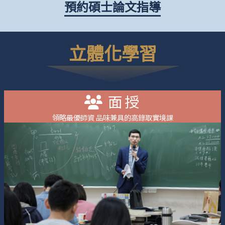
預約碩士論文指導
立體化學習
面授
領略最優師資 品味兼具的高錄取實境課