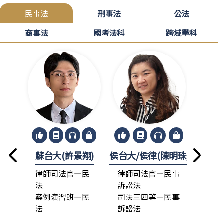
民事法
刑事法
公法
商事法
國考法科
跨域學科
蘇台大(許景翔)
侯台大/侯律(陳明珠)
龍政
律師司法官—民
律師司法官—民事
律
法
訴訟法
法
案例演習班—民
司法三四等—民事
總
法
訴訟法
司