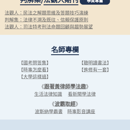
學員專屬
法觀人：民法之解題思維及答題技巧演練
判解集：法律不溯及既往、信賴保護原則
法觀人：司法特考刑法命題回顧與趨勢展望
名師專欄
【
國考問答集
】
【
聰明讀書法
】
【
時事怎麼看
】
【
進修有一套
】
【
大學這樣過
】
《
跟著黃律師學法趣
》
生活法律知識
看新聞學法律
《
波霸取經
》
波斯納學霸書
時事影音講座