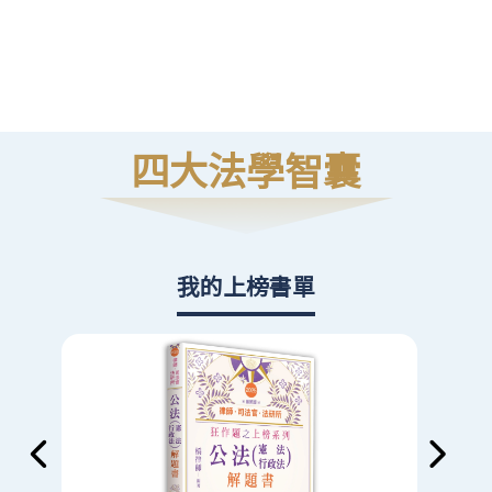
高
則
四大法學智囊
我的上榜書單