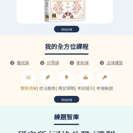
more
我的全方位課程
養成課
分眾課
衝刺課
法律講堂
實務見解
|
修法動態
|
應試策略
|
考前提示
|
考後解題
more
練題智庫