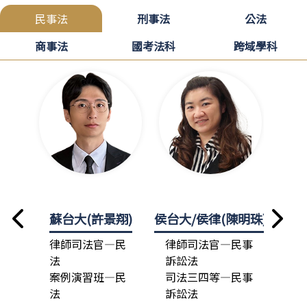
民事法
刑事法
公法
商事法
國考法科
跨域學科
蘇台大(許景翔)
侯台大/侯律(陳明珠)
龍政
律師司法官—民
律師司法官—民事
律
法
訴訟法
法
案例演習班—民
司法三四等—民事
總
法
訴訟法
司