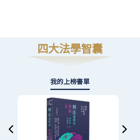
高
則
四大法學智囊
我的上榜書單