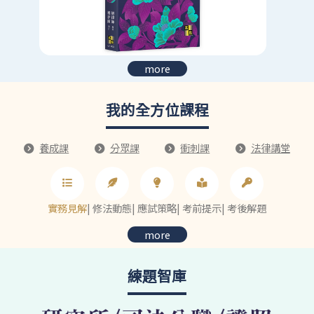
more
我的全方位課程
養成課
分眾課
衝刺課
法律講堂
實務見解
|
修法動態
|
應試策略
|
考前提示
|
考後解題
more
練題智庫