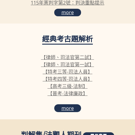
115年憲判字第2號：判決重點提示
more
經典考古題解析
【律師、司法官第二試】
【律師、司法官第一試】
【特考三等-司法人員】
【特考四等-司法人員】
【高考三級-法制】
【普考-法律廉政】
more
判解集
/
法觀人期刊