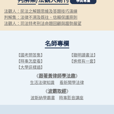
學員專屬
法觀人：民法之解題思維及答題技巧演練
判解集：法律不溯及既往、信賴保護原則
法觀人：司法特考刑法命題回顧與趨勢展望
名師專欄
【
國考問答集
】
【
聰明讀書法
】
【
時事怎麼看
】
【
進修有一套
】
【
大學這樣過
】
《
跟著黃律師學法趣
》
生活法律知識
看新聞學法律
《
波霸取經
》
波斯納學霸書
時事影音講座