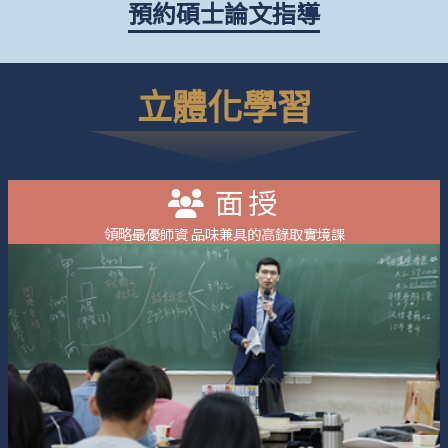
預約碩士論文指導
立體化學習
面授
領略最優師資 品味兼具的高錄取實境課