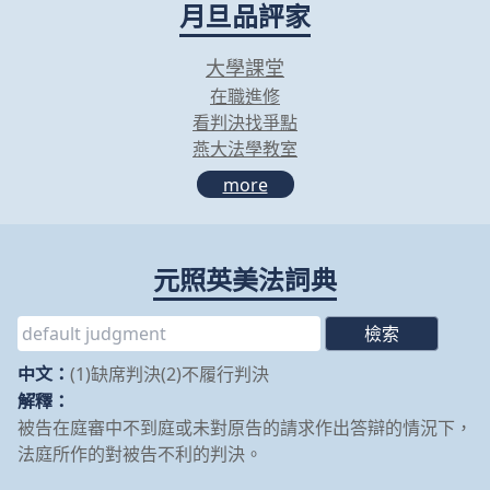
月旦品評家
大學課堂
在職進修
看判決找爭點
燕大法學教室
more
元照英美法詞典
中文：
(1)缺席判決(2)不履行判決
解釋：
被告在庭審中不到庭或未對原告的請求作出答辯的情況下，
法庭所作的對被告不利的判決。