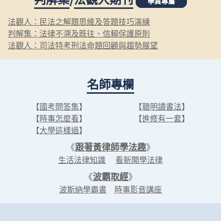
學員專屬
法觀人：民法之解題思維及答題技巧演練
判解集：法律不溯及既往、信賴保護原則
法觀人：司法特考刑法命題回顧與趨勢展望
名師專欄
【
國考問答集
】
【
聰明讀書法
】
【
時事怎麼看
】
【
進修有一套
】
【
大學這樣過
】
《
跟著黃律師學法趣
》
生活法律知識
看新聞學法律
《
波霸取經
》
波斯納學霸書
時事影音講座