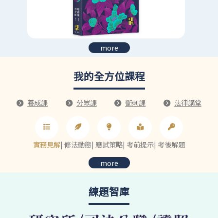
more
我的全方位課程
養成課
分眾課
衝刺課
法律講堂
實務見解
|
修法動態
|
應試策略
|
考前提示
|
考後解題
more
練題智庫