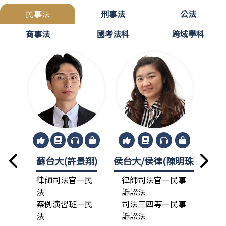
民事法
刑事法
公法
商事法
國考法科
跨域學科
蘇台大(許景翔)
侯台大/侯律(陳明珠)
龍政
律師司法官—民
律師司法官—民事
律
法
訴訟法
法
案例演習班—民
司法三四等—民事
總
法
訴訟法
司