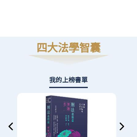
高
則
四大法學智囊
我的上榜書單