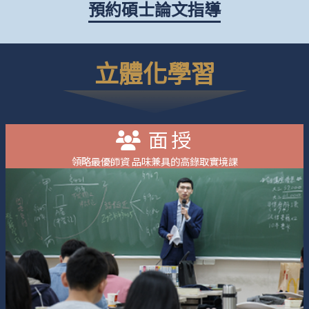
預約碩士論文指導
立體化學習
面授
領略最優師資 品味兼具的高錄取實境課