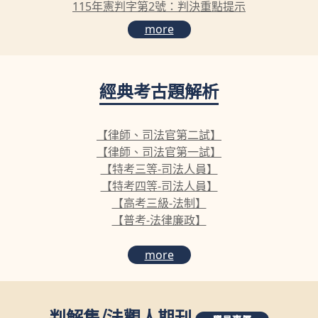
115年憲判字第2號：判決重點提示
more
經典考古題解析
【律師、司法官第二試】
【律師、司法官第一試】
【特考三等-司法人員】
【特考四等-司法人員】
【高考三級-法制】
【普考-法律廉政】
more
判解集
/
法觀人期刊