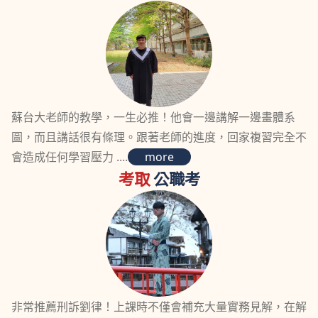
蘇台大老師的教學，一生必推！他會一邊講解一邊畫體系
圖，而且講話很有條理。跟著老師的進度，回家複習完全不
會造成任何學習壓力 ....
more
考取
公職考
非常推薦刑訴劉律！上課時不僅會補充大量實務見解，在解