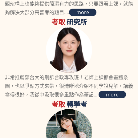
題架構上也能夠提供簡潔有力的思路，只要跟著上課，就能
夠解決大部分高普考的題目....
more
考取
研究所
非常推薦郭台大的刑訴台政專攻班！老師上課都會畫體系
圖，也以爭點方式來帶，很清晰地介紹不同學說見解，講義
寫得很好，我從中汲取很多重點作為筆記....
more
考取
轉學考