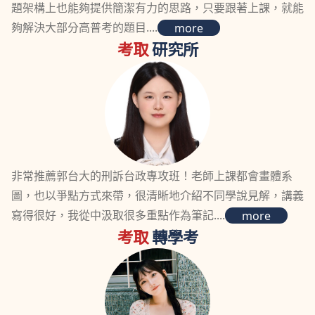
題架構上也能夠提供簡潔有力的思路，只要跟著上課，就能
夠解決大部分高普考的題目....
more
考取
研究所
非常推薦郭台大的刑訴台政專攻班！老師上課都會畫體系
圖，也以爭點方式來帶，很清晰地介紹不同學說見解，講義
寫得很好，我從中汲取很多重點作為筆記....
more
考取
轉學考