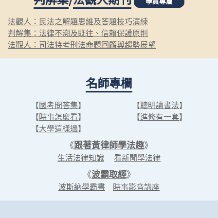
學員專屬
法觀人：民法之解題思維及答題技巧演練
判解集：法律不溯及既往、信賴保護原則
法觀人：司法特考刑法命題回顧與趨勢展望
名師專欄
【
國考問答集
】
【
聰明讀書法
】
【
時事怎麼看
】
【
進修有一套
】
【
大學這樣過
】
《
跟著黃律師學法趣
》
生活法律知識
看新聞學法律
《
波霸取經
》
波斯納學霸書
時事影音講座