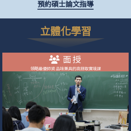
預約碩士論文指導
立體化學習
面授
領略最優師資 品味兼具的高錄取實境課