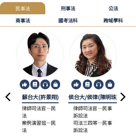
民事法
刑事法
公法
商事法
國考法科
跨域學科
蘇台大(許景翔)
侯台大/侯律(陳明珠)
龍政
律師司法官—民
律師司法官—民事
律
法
訴訟法
法
案例演習班—民
司法三四等—民事
總
法
訴訟法
司