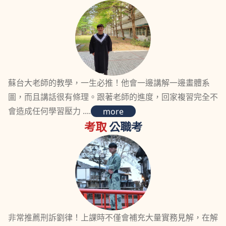
蘇台大老師的教學，一生必推！他會一邊講解一邊畫體系
圖，而且講話很有條理。跟著老師的進度，回家複習完全不
會造成任何學習壓力 ....
more
考取
公職考
非常推薦刑訴劉律！上課時不僅會補充大量實務見解，在解