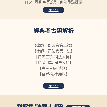
115年憲判字第2號：判決重點提示
more
經典考古題解析
【律師、司法官第二試】
【律師、司法官第一試】
【特考三等-司法人員】
【特考四等-司法人員】
【高考三級-法制】
【普考-法律廉政】
more
判解集
/
法觀人期刊