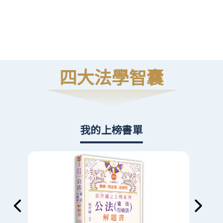
高
則
四大法學智囊
我的上榜書單