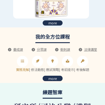
more
我的全方位課程
養成課
分眾課
衝刺課
法律講堂
實務見解
|
修法動態
|
應試策略
|
考前提示
|
考後解題
more
練題智庫