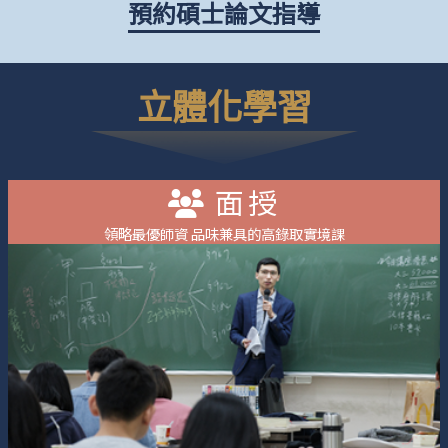
預約碩士論文指導
立體化學習
面授
領略最優師資 品味兼具的高錄取實境課