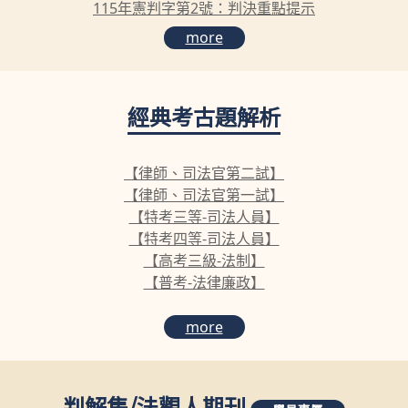
115年憲判字第2號：判決重點提示
more
經典考古題解析
【律師、司法官第二試】
【律師、司法官第一試】
【特考三等-司法人員】
【特考四等-司法人員】
【高考三級-法制】
【普考-法律廉政】
more
判解集
/
法觀人期刊