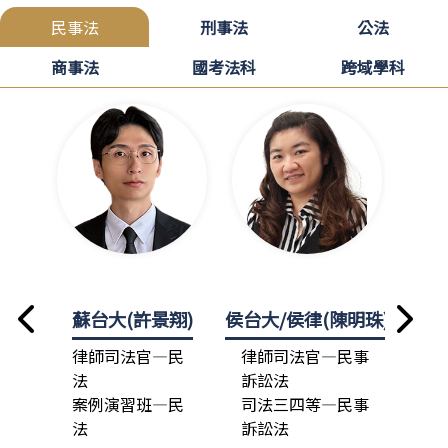
民事法
刑事法
公法
商事法
國考法科
跨域學科
蘇台大(許景翔)
侯台大/侯律(陳明珠)
龍政
律師司法官—民
律師司法官—民事
律
法
訴訟法
法
案例演習班—民
司法三四等—民事
總
法
訴訟法
司