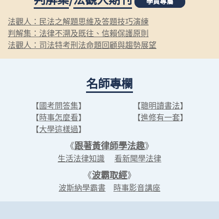
學員專屬
法觀人：民法之解題思維及答題技巧演練
判解集：法律不溯及既往、信賴保護原則
法觀人：司法特考刑法命題回顧與趨勢展望
名師專欄
【
國考問答集
】
【
聰明讀書法
】
【
時事怎麼看
】
【
進修有一套
】
【
大學這樣過
】
《
跟著黃律師學法趣
》
生活法律知識
看新聞學法律
《
波霸取經
》
波斯納學霸書
時事影音講座