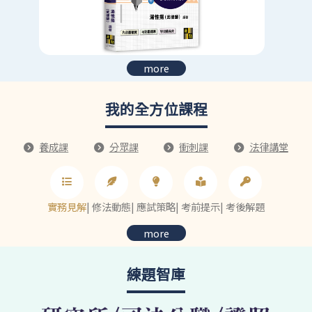
more
我的全方位課程
養成課
分眾課
衝刺課
法律講堂
實務見解
|
修法動態
|
應試策略
|
考前提示
|
考後解題
more
練題智庫