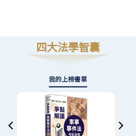
高
則
四大法學智囊
我的上榜書單