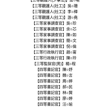
狀元就在高點！
司事官財經組
張○媞
【狀元】
行政執行官
趙○甯
【狀元】
司法四等再創佳績，
書記官前10佔5，狀元在高點！
四等書記官
陳○妤
【狀元】
四等監所管理員(女)
謝○凡
【狀元】
四等執行員
張○曄
【探花】
四等執達員
黃○嘉
【TOP4】
四等書記官
魏○言
【TOP6】