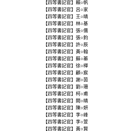
四等執達員
李○妮
【TOP6】
四等書記官
周○婷
【TOP7】
四等書記官
郝○民
【TOP8】
四等執達員
吳○樺
【TOP8】
四等法警
吳○治
【TOP8】
四等書記官
林○賢
【TOP10】
司法特考締造佳績，成
果耀眼！