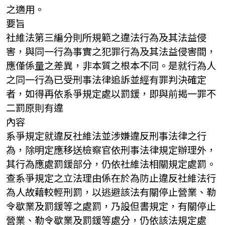
之適用。
要旨
社維法第三編分則所規範之違法行為及其法益侵
害，與同一行為事實之犯罪行為及其法益侵害間，
應僅係量之差異，非本質之根本不同。是就行為人
之同一行為已受刑事法律追訴並經有罪判決確定
者，如得再依系爭規定處以罰鍰，即與前揭一罪不
二罰原則有違
內容
系爭規定就違反社維法並涉嫌違反刑事法律之行
為，除明定應移送檢察官依刑事法律規定辦理外，
其行為應處罰鍰部分，仍依社維法相關規定處罰。
查系爭規定之立法理由係在於為防止違反社維法行
為人故藉較輕刑罰，以逃避該法有關停止營業、勒
令歇業及罰鍰等之處罰，乃設但書規定，有關停止
營業、勒令歇業及罰鍰等處分，仍依該法規定處