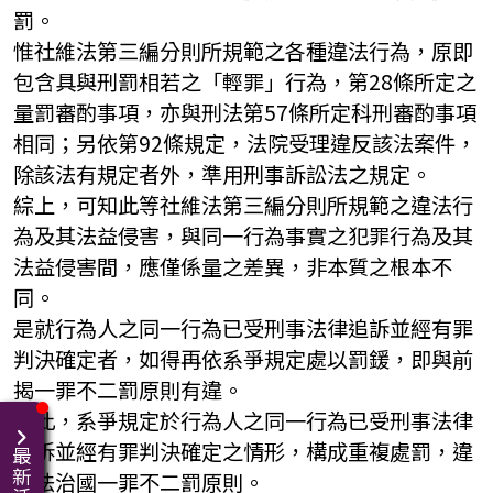
罰。
惟社維法第三編分則所規範之各種違法行為，原即
包含具與刑罰相若之「輕罪」行為，第28條所定之
量罰審酌事項，亦與刑法第57條所定科刑審酌事項
相同；另依第92條規定，法院受理違反該法案件，
除該法有規定者外，準用刑事訴訟法之規定。
綜上，可知此等社維法第三編分則所規範之違法行
為及其法益侵害，與同一行為事實之犯罪行為及其
法益侵害間，應僅係量之差異，非本質之根本不
同。
是就行為人之同一行為已受刑事法律追訴並經有罪
判決確定者，如得再依系爭規定處以罰鍰，即與前
揭一罪不二罰原則有違。
準此，系爭規定於行為人之同一行為已受刑事法律
追訴並經有罪判決確定之情形，構成重複處罰，違
最新活動
反法治國一罪不二罰原則。