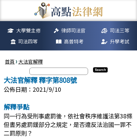
大學雙主修
律師司法官
司法三等
司法四等
高普特考
升學考試
首頁
大法官解釋
大法官解釋 釋字第808號
公佈日期：2021/9/10
解釋爭點
同一行為受刑事處罰後，依社會秩序維護法第38條
但書另處罰鍰部分之規定，是否違反法治國一罪不
二罰原則？