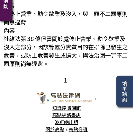
要旨
處停止營業、勒令歇業及沒入，與一罪不二罰原則
尚無違背
內容
社維法第 38 條但書關於處停止營業、勒令歇業及
沒入之部分，因該等處分實質目的在排除已發生之
危害，或防止危害發生或擴大，與法治國一罪不二
罰原則尚無違背。
1
填單諮詢
知識達購課館
高點網路書店
波斯納出版
關於高點
/
高點分班