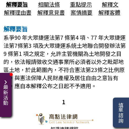
解釋要旨
相關法條
重點提示
解釋文
解釋理由書
解釋意見書
案情摘要
解釋客體
解釋要旨
系爭90 年大眾捷運法第7 條第4 項、77 年大眾捷運
法第7條第3 項及大眾捷運系統土地聯合開發辦法第
9 條第1 項之規定，允許主管機關為土地開發之目
的，依法報請徵收交通事業所必須者以外之毗鄰地
區土地，於此範圍內，不符合憲法第23條之比例原
則，與憲法保障人民財產權及居住自由之意旨有
違，應自本解釋公布之日起不予適用。
最新活動
1
填單諮詢
知識達購課館