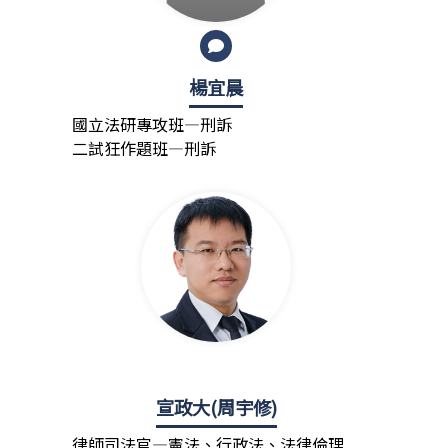
楊宜晨
國立法研專攻班—刑訴
二試狂作題班—刑訴
宣政大(周宇修)
律師司法官—憲法、行政法、法律倫理