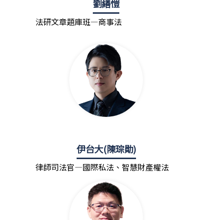
劉繕愷
法研文章題庫班—商事法
伊台大(陳琮勛)
律師司法官—國際私法、智慧財產權法