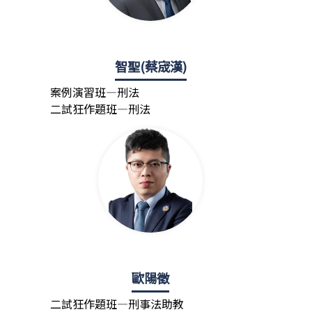
智聖(蔡宬漢)
案例演習班—刑法
二試狂作題班—刑法
歐陽徵
二試狂作題班—刑事法助教