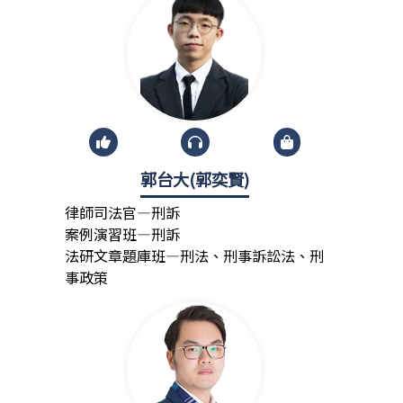
郭台大(郭奕賢)
律師司法官—刑訴
案例演習班—刑訴
法研文章題庫班—刑法、刑事訴訟法、刑
事政策