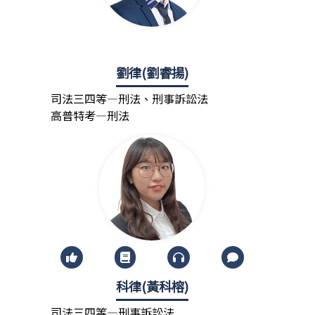
劉律(劉睿揚)
司法三四等—刑法、刑事訴訟法
高普特考—刑法
科律(黃科榕)
司法三四等—刑事訴訟法