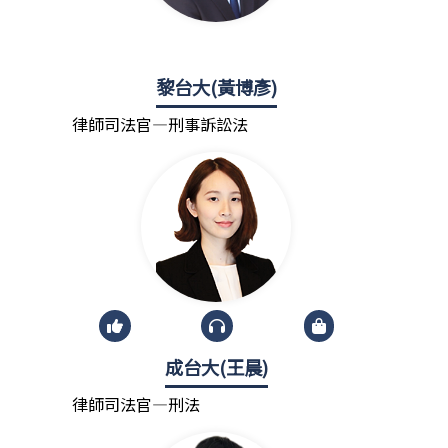
黎台大(黃博彥)
律師司法官—刑事訴訟法
成台大(王晨)
律師司法官—刑法