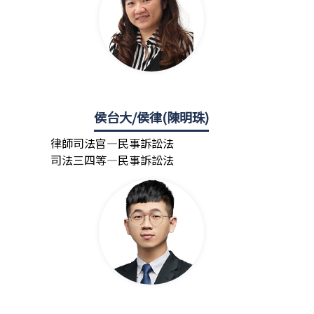
侯台大/侯律(陳明珠)
律師司法官—民事訴訟法
司法三四等—民事訴訟法