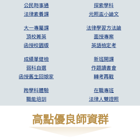
公民時事通
探索學科
法律素養課
元照盃小論文
大一專屬課
法律學習方法論
頂校菁英
面授專案
函授校園版
英語檢定考
成績單健檢
新班開課
弱科自選
作題讀書會
函授舊生回娘家
轉考再戰
跨學科體驗
在職專班
職能培訓
法律人雙證照
高點優良師資群