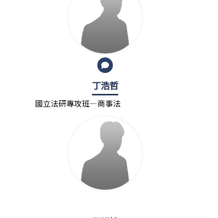
丁浩哲
國立法研專攻班—商事法