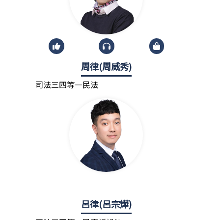
周律(周威秀)
司法三四等—民法
呂律(呂宗燁)