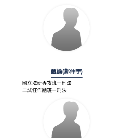
甄諭(鄭仲宇)
國立法研專攻班—刑法
二試狂作題班—刑法