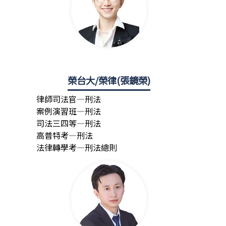
榮台大/榮律(張鏡榮)
律師司法官—刑法
案例演習班—刑法
司法三四等—刑法
高普特考—刑法
法律轉學考—刑法總則