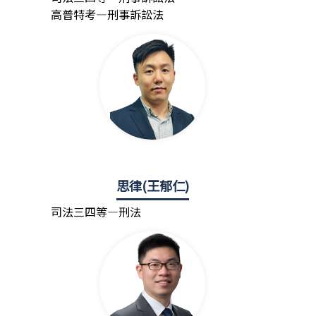
高普特考—刑事訴訟法
思律(王郁仁)
司法三四等—刑法