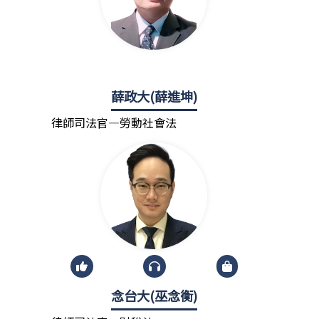
薛政大(薛進坤)
律師司法官—勞動社會法
念台大(巫念衡)