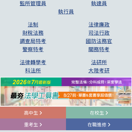
監所管理員
執達員
執行員
法制
法律廉政
財稅法務
司法行政
調查局特考
國防法務官
警察特考
關務特考
法律轉學考
法研所
科法所
大陸考研
高中生
在校生
重考生
在職進修