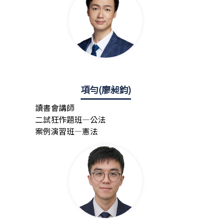
項勻(廖昶鈞)
讀書會講師
二試狂作題班—公法
案例演習班—憲法