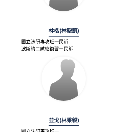
林楷(林聖凱)
國立法研專攻班—民訴
波斯納二試總複習—民訴
並戈(林秉毅)
國立法研專攻班—