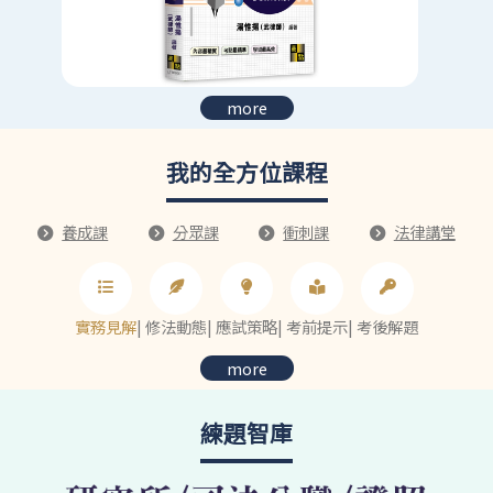
more
我的全方位課程
養成課
分眾課
衝刺課
法律講堂
實務見解
|
修法動態
|
應試策略
|
考前提示
|
考後解題
more
練題智庫