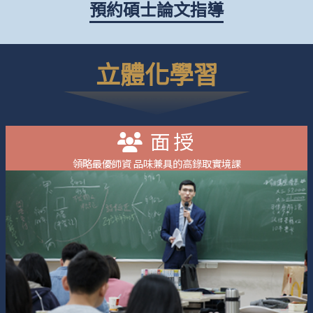
預約碩士論文指導
立體化學習
面授
領略最優師資 品味兼具的高錄取實境課