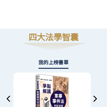
高
則
四大法學智囊
我的上榜書單