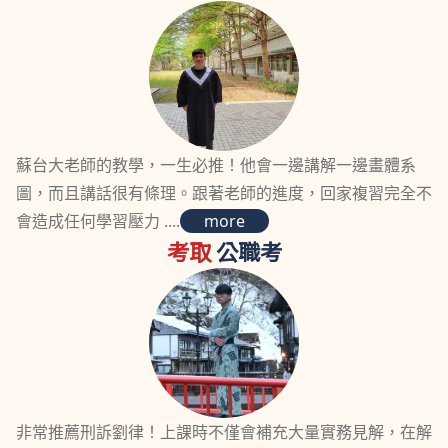
蘇台大老師的教學，一生必推！他會一邊講解一邊畫體系
圖，而且講話很有條理。跟著老師的進度，回家複習完全不
會造成任何學習壓力 ....
more
考取
公職考
非常推薦刑訴劉律！上課時不僅會補充大量實務見解，在解