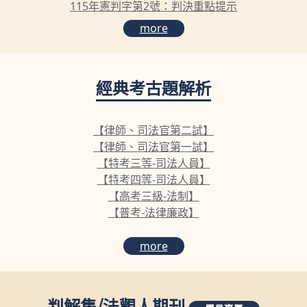
115年憲判字第2號：判決重點提示
more
經典考古題解析
【律師、司法官第二試】
【律師、司法官第一試】
【特考三等-司法人員】
【特考四等-司法人員】
【高考三級-法制】
【普考-法律廉政】
more
判解集
/
法觀人期刊