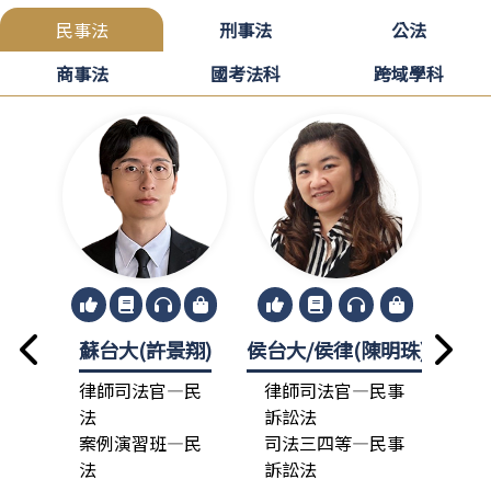
民事法
刑事法
公法
商事法
國考法科
跨域學科
蘇台大(許景翔)
侯台大/侯律(陳明珠)
龍政
律師司法官—民
律師司法官—民事
律
法
訴訟法
法
案例演習班—民
司法三四等—民事
總
法
訴訟法
司