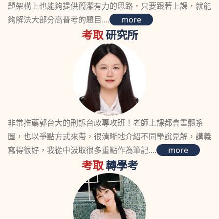
題架構上也能夠提供簡潔有力的思路，只要跟著上課，就能
夠解決大部分高普考的題目....
more
考取
研究所
非常推薦郭台大的刑訴台政專攻班！老師上課都會畫體系
圖，也以爭點方式來帶，很清晰地介紹不同學說見解，講義
寫得很好，我從中汲取很多重點作為筆記....
more
考取
轉學考