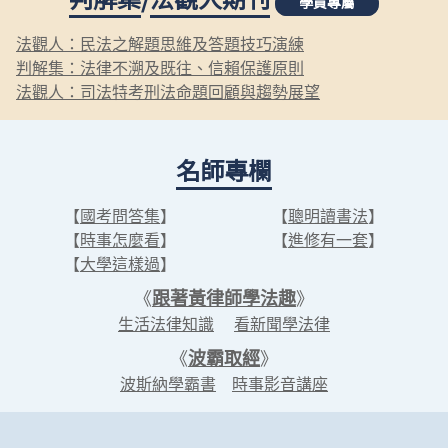
學員專屬
法觀人：民法之解題思維及答題技巧演練
判解集：法律不溯及既往、信賴保護原則
法觀人：司法特考刑法命題回顧與趨勢展望
名師專欄
【
國考問答集
】
【
聰明讀書法
】
【
時事怎麼看
】
【
進修有一套
】
【
大學這樣過
】
《
跟著黃律師學法趣
》
生活法律知識
看新聞學法律
《
波霸取經
》
波斯納學霸書
時事影音講座