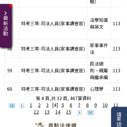
驗）
最新活動
法學知識
57
特考三等-司法人員(家事調查官)
113
與英文
家事事件
58
特考三等-司法人員(家事調查官)
113
法
民法總
59
特考三等-司法人員(家事調查官)
則、親屬
113
與繼承編
60
特考三等-司法人員(家事調查官)
心理學
113
第 4 頁,共 32 頁, 467筆資料
1
2
3
[4]
5
6
7
8
9
10
11
12
13
14
15
填單諮詢