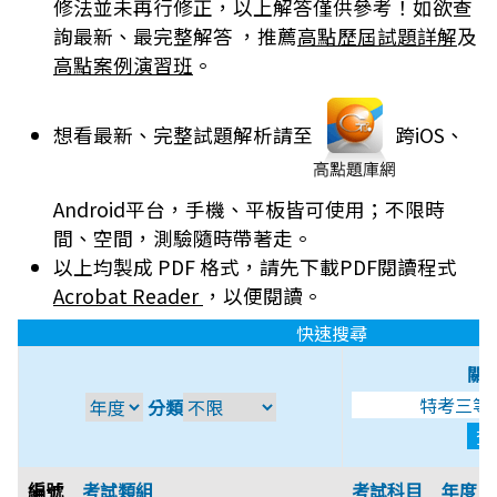
修法並未再行修正，以上解答僅供參考！如欲查
詢最新、最完整解答 ，推薦
高點歷屆試題詳解
及
高點案例演習班
。
想看最新、完整試題解析請至
跨iOS、
Android平台，手機、平板皆可使用；不限時
間、空間，測驗隨時帶著走。
以上均製成 PDF 格式，請先下載PDF閱讀程式
Acrobat Reader
，以便閱讀。
快速搜尋
關
分類
編號
考試類組
考試科目
年度