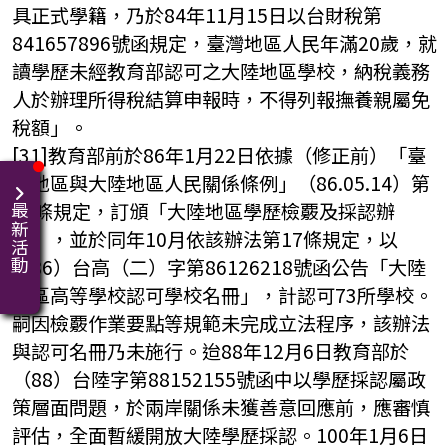
具正式學籍，乃於84年11月15日以台財稅第
841657896號函規定，臺灣地區人民年滿20歲，就
讀學歷未經教育部認可之大陸地區學校，納稅義務
人於辦理所得稅結算申報時，不得列報撫養親屬免
稅額」。
[31]教育部前於86年1月22日依據（修正前）「臺
灣地區與大陸地區人民關係條例」（86.05.14）第
22條規定，訂頒「大陸地區學歷檢覈及採認辦
最新活動
法」，並於同年10月依該辦法第17條規定，以
（86）台高（二）字第86126218號函公告「大陸
地區高等學校認可學校名冊」，計認可73所學校。
嗣因檢覈作業要點等規範未完成立法程序，該辦法
與認可名冊乃未施行。迨88年12月6日教育部於
（88）台陸字第88152155號函中以學歷採認屬政
策層面問題，於兩岸關係未獲善意回應前，應審慎
評估，全面暫緩開放大陸學歷採認。100年1月6日