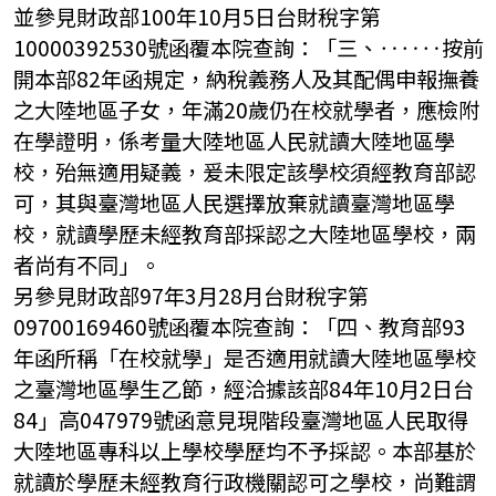
並參見財政部100年10月5日台財稅字第
10000392530號函覆本院查詢：「三、‥‥‥按前
開本部82年函規定，納稅義務人及其配偶申報撫養
之大陸地區子女，年滿20歲仍在校就學者，應檢附
在學證明，係考量大陸地區人民就讀大陸地區學
校，殆無適用疑義，爰未限定該學校須經教育部認
可，其與臺灣地區人民選擇放棄就讀臺灣地區學
校，就讀學歷未經教育部採認之大陸地區學校，兩
者尚有不同」。
另參見財政部97年3月28月台財稅字第
09700169460號函覆本院查詢：「四、教育部93
年函所稱「在校就學」是否適用就讀大陸地區學校
之臺灣地區學生乙節，經洽據該部84年10月2日台
84」高047979號函意見現階段臺灣地區人民取得
大陸地區專科以上學校學歷均不予採認。本部基於
就讀於學歷未經教育行政機關認可之學校，尚難謂