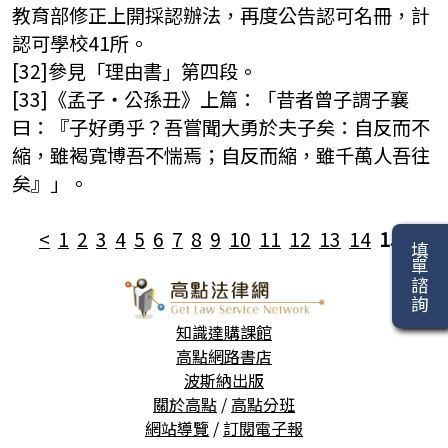
教育部修正上開採認辦法，再度公告認可名冊，計
認可學校41所。
[32]參見「理由書」第四段。
[33]《孟子‧公孫丑》上篇：「昔者曾子謂子襄
曰：『子好勇乎？吾嘗聞大勇於夫子矣：自反而不
縮，雖褐寬博吾不惴焉；自反而縮，雖千萬人吾往
矣』」。
<
1
2
3
4
5
6
7
8
9
10
11
12
13
14
15
填單諮詢
知識達購課館
高點網路書店
波斯納出版
關於高點
/
高點分班
網站導覽
/
訂閱電子報