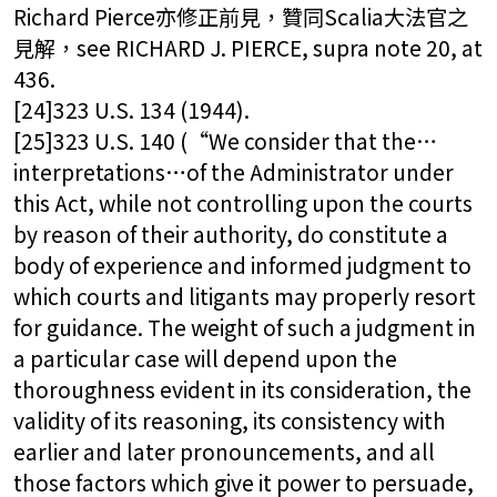
Richard Pierce亦修正前見，贊同Scalia大法官之
見解，see RICHARD J. PIERCE, supra note 20, at
436.
[24]323 U.S. 134 (1944).
[25]323 U.S. 140 (“We consider that the…
interpretations…of the Administrator under
this Act, while not controlling upon the courts
by reason of their authority, do constitute a
body of experience and informed judgment to
which courts and litigants may properly resort
for guidance. The weight of such a judgment in
a particular case will depend upon the
thoroughness evident in its consideration, the
validity of its reasoning, its consistency with
earlier and later pronouncements, and all
those factors which give it power to persuade,