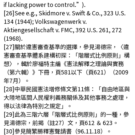
if lacking power to control.”).
[26]See e.g., Skidmore v. Swift & Co., 323 U.S.
134 (1944); Volkswagenwerk v.
Aktiengesellschaft v. FMC, 392 U.S. 261, 272
(1968).
[27]關於違憲審查基準的選擇，參見湯德宗，〈違
憲審查基準體系建構初探：「階層式比例原則」構
想〉，輯於廖福特主編《憲法解釋之理論與實務
（第六輯）》下冊，頁581以下（頁621）（2009
年7月）。
[28]中華民國憲法增修條文第11條：「自由地區與
大陸地區間人民權利義務關係及其他事務之處理，
得以法律為特別之規定」。
[29]此為三階六層「階層式比例原則」的一種，參
見湯德宗，前揭（註27）文，頁612 ＆ 623。
[30]參見簡繁勝釋憲聲請書（96.11.18）。