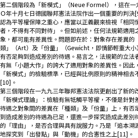
第二個階段為「新模式」（Neue Formel），這在一
Ｏ年十月七日德國聯邦憲法法院作出一個重要的判決[9
認為平等權保障之重心，應當以正義觀來檢視「相同
者，不得有不同對待」。但如前述，任何法規範適用
象，都可能有差異性。問題即在於：對象存在差異的
類」（Art）及「份量」（Gewicht，即情節輕重大
有否足夠到造成差別的待遇。易言之，法規範的立法
有無「小題大作」的誇大了適用對象的差異性。因此
「新模式」的檢驗標準，已經與比例原則的精神相去
[10]。
第三個階段在一九九三年聯邦憲法法院更創出了新的
「新模式理論」：檢驗有無牴觸平等權，不僅是針對
待遇之對象間的差異在「種類」及「份量」上，有否
到造成差別的待遇為已足，還進一步探究造成此差別
的「理由」，是否合理與具有說服力。乃是「追本溯
地探究到「出發點」與「動機」的合憲性之上[11]。