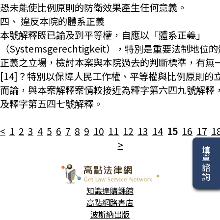
恐未能使比例原則的防衛效果產生任何意義。
四、 違反本院的體系正義
本號解釋既已論及到平等權，自應以「體系正義」
（Systemsgerechtigkeit），特別是重要法制地位
正義之立場，檢討本案與本院過去的判斷標準，有無
[14]？特別以保障人民工作權、平等權與比例原則的
而論，與本案解釋案情較接近為釋字第六四九號解釋
及釋字第五四七號解釋。
<
1
2
3
4
5
6
7
8
9
10
11
12
13
14
15
16
17
1
>
填單諮詢
知識達購課館
高點網路書店
波斯納出版