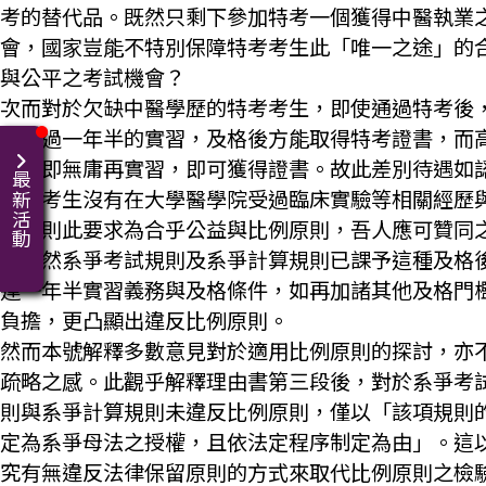
考的替代品。既然只剩下參加特考一個獲得中醫執業
會，國家豈能不特別保障特考考生此「唯一之途」的
與公平之考試機會？
次而對於欠缺中醫學歷的特考考生，即使通過特考後
須透過一年半的實習，及格後方能取得特考證書，而
考生即無庸再實習，即可獲得證書。故此差別待遇如
最新活動
特考考生沒有在大學醫學院受過臨床實驗等相關經歷
練，則此要求為合乎公益與比例原則，吾人應可贊同
但既然系爭考試規則及系爭計算規則已課予這種及格
達一年半實習義務與及格條件，如再加諸其他及格門
負擔，更凸顯出違反比例原則。
然而本號解釋多數意見對於適用比例原則的探討，亦
疏略之感。此觀乎解釋理由書第三段後，對於系爭考
則與系爭計算規則未違反比例原則，僅以「該項規則
定為系爭母法之授權，且依法定程序制定為由」。這
究有無違反法律保留原則的方式來取代比例原則之檢