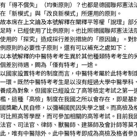
有「得不償失」（均衡原則）？也都是德國聯邦憲法
在「新模式」與「改良新模式」所運用的原則。
故本席在上文論及本號解釋在闡釋平等權「說理」部
足時，已經使用了比例原則。也比照德國聯邦憲法法
使用的「探究」造成採行差別措施的「原因論」。對
例原則的必要性子原則，還有可以補充之處如下：
以本號解釋的中醫特考考生異於其他種類特考考生的
個差別待遇，闕為「僅有特考」一途。
以國家設置特考的制度而言，中醫特考屬於此特考制
一環。既然中醫特考考生是以沒有經過大學中醫學科
養成為對象，但國家已經設立了高等檢定考試之第一
檻，這種「高檢」制度在我國之所以會存在，即是基
國獎勵人民自修，以彌補國民因失學之憾。而高檢及
可比照高等學歷，而可參加相關的高等考試。目前我
法官、司法官、律師、獸醫師、建築師及會計師等莫
此，唯有中醫除外。此中醫特考即成為高檢及格者參