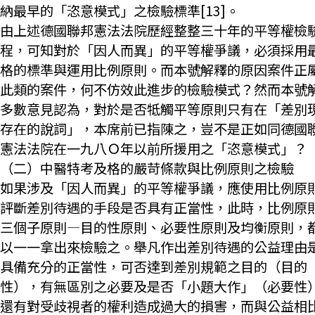
納最早的「恣意模式」之檢驗標準[13]。
由上述德國聯邦憲法法院歷經整整三十年的平等權檢
程，可知對於「因人而異」的平等權爭議，必須採用
格的標準與運用比例原則。而本號解釋的原因案件正
此類的案件，何不仿效此進步的檢驗模式？然而本號
多數意見認為，對於是否牴觸平等原則只有在「差別
存在的說詞」，本席前已指陳之，豈不是正如同德國
憲法法院在一九八Ｏ年以前所援用之「恣意模式」？
（二）中醫特考及格的嚴苛條款與比例原則之檢驗
如果涉及「因人而異」的平等權爭議，應使用比例原
評斷差別待遇的手段是否具有正當性，此時，比例原
三個子原則—目的性原則、必要性原則及均衡原則，
以一一拿出來檢驗之。舉凡作出差別待遇的公益理由
具備充分的正當性，可否達到差別規範之目的（目的
性），有無區別之必要及是否「小題大作」（必要性
還有對受歧視者的權利造成過大的損害，而與公益相