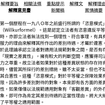
解釋要旨
相關法條
重點提示
解釋文
解釋理
解釋意見書
新聞稿
案情摘要
第一個歷程在一九八Ｏ年之前盛行所謂的「恣意模式
（Willkurformel）。這是認定立法者有恣意違反平
時，亦即立法者無法找到一個理性、符合事理，有具
服力的理由來解釋其所作出的差別待遇，才屬於違憲
於此理論承認立法者對適用法規範對象之間，是否有
「現實之差異性」，擁有較大的判斷空間，應獲得司
力之尊重。故立法者如果對於這種差異狀態的存在持
時，儘管其所採行的差別措施，雖不太妥當，但也不
其合憲性。這種「恣意模式」對於平等權之保障效果
限。因為許多差別對待的對象，本來即有各方面的差
性，如果僅僅以法規範適用對象有「客觀差異」的外
象，即可作為肯定其差別待遇的正當性理由，將大大
了平等權之適用範圍。