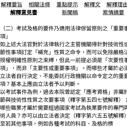
解釋要旨
相關法條
重點提示
解釋文
解釋理
解釋意見書
新聞稿
案情摘要
（二）考試及格的要件乃適用法律保留原則之「重要
項」
如上述大法官對於法律執行之主管機關得針對技術性
節性事項訂定「補充」性質之命令，而可以免除嚴格
授權明確性原則之束縛，但此一前提必須是「次要性
項」，而非「主要性或重要事項」。而哪些才屬於必
立法者自行決定、不能委託行政機關以命令定之的重
項？基本上應由立法者予以判斷。
以考試事件為例，過去本院曾認定「應考資格」非屬
節與技術性性質之次要事項（釋字第五四七號解釋）
哪些職業才屬於需要經過國家考試為執業要件的專門
術人員？亦可以由立法者決定（釋字第六五五號解釋
至若其他事項，例如各種考試的科目、及格的標