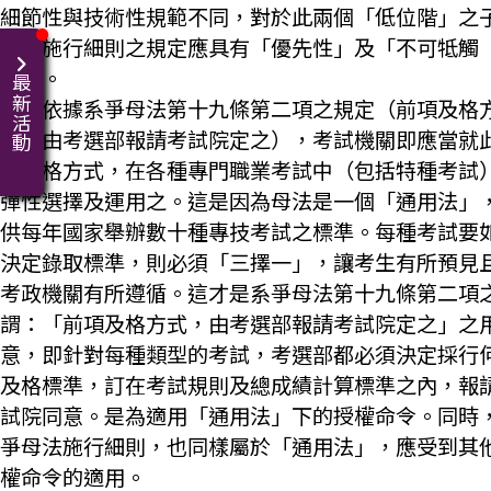
細節性與技術性規範不同，對於此兩個「低位階」之
法，施行細則之規定應具有「優先性」及「不可牴觸
性」。
最新活動
從而依據系爭母法第十九條第二項之規定（前項及格
式，由考選部報請考試院定之），考試機關即應當就
種及格方式，在各種專門職業考試中（包括特種考試
彈性選擇及運用之。這是因為母法是一個「通用法」
供每年國家舉辦數十種專技考試之標準。每種考試要
決定錄取標準，則必須「三擇一」，讓考生有所預見
考政機關有所遵循。這才是系爭母法第十九條第二項
謂：「前項及格方式，由考選部報請考試院定之」之
意，即針對每種類型的考試，考選部都必須決定採行
及格標準，訂在考試規則及總成績計算標準之內，報
試院同意。是為適用「通用法」下的授權命令。同時
爭母法施行細則，也同樣屬於「通用法」，應受到其
權命令的適用。