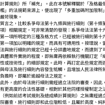
計算規則）所「補充」。此在本號解釋關於「及格最
檻」的法規範來源上，便出現了「多重加碼附加限制
嚴苛現象。
質言之，比較系爭母法第十九條與施行細則（第十條
項）相關規定，可非常清楚的發現：系爭母法法第十
第一項所明定的三種及格方式，已經被施行細則第十
第一項加以明確的規定，而具有可適用性。按理說，
法與施行細則的規定已經十分詳盡地規定，而達到了
具體案件實施的程度，即無庸再依賴執行機關訂定「
性或技術性」的細部規定。此時，再訂定此些規定而
與母法及施行細則內容發生牴觸，且增加人民法律所
負擔時，即屬於逾越母法之規定。
此外，由於母法施行細則需經過立法院的審查，因此
有更高度的合法性基礎，相對於其他同樣授權制定之
（例如前述考試規則及總成績計算規則）之無庸經過
院審查，施行細則即和此位階較低，且屬於高度、純