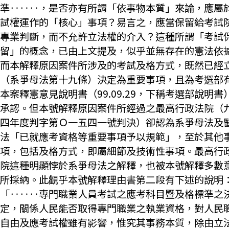
準‥‥‥，是否亦有所謂「依事物本質」來論，應屬
試權運作的「核心」事項？易言之，應當保留給考試
專業判斷，而不允許立法權的介入？這種所謂「考試
留」的概念，已由上文提及，似乎並無存在的憲法依
而本解釋原因案件所涉及的考試及格方式，既然已經
（系爭母法第十九條）決定為重要事項，且為考選部
本案釋憲意見說明書（99.09.29，下稱考選部說明書
承認。但本號解釋原因案件所經過之最高行政法院（
四年度判字第Ｏ一五四一號判決）卻認為系爭母法及
法「已就應考資格等重要事項予以規範」，至於其他
項，包括及格方式，即屬細節及技術性事項。最高行
院這種明顯悖於系爭母法之解釋，也被本號解釋多數
所採納。此觀乎本號解釋理由書第二段有下述的說明
「‥‥‥專門職業人員考試之應考科目暨及格標準之
定，關係人民能否取得專門職業之執業資格，對人民
自由及應考試權雖有影響，惟究其事務本質，除由立