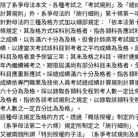
除了系爭母法本文、各種考試之「考試規則」及「總
計算規則」外，系爭母法的「施行細則」第十條第一
針對母法的三種及格方式加以細部規定：「依本法第
條規定，其及格方式採科別及格者，指各類科各應試
之成績，以各滿六十分為及格。但會計師高等考試國
績，以達當次考試該科目到考者之平均成績為及格。
科目及格者准予保留三年；其未及格之科目，得於連
年內繼續補考之，期限屆滿尚有部分科目未及格者，
科目應重新應試。採總成績滿六十分及格者，指各類
成績依專門職業及技術人員考試總成績計算規則計算
六十分為及格。採以錄取各類科全程到考人數一定比
及格者，指依各該考試規則之規定，以錄取該類科全
考人數之一定百分比為及格」。
這種母法規定及格的方式，透過「概括授權」制定的
（系爭母法第二十六條）規定所制定之「施行細則」
又被兩個所謂「特別授權的子法」（系爭考試規則及