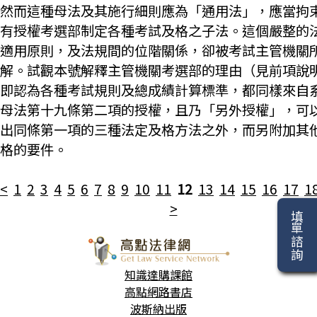
然而這種母法及其施行細則應為「通用法」，應當拘
有授權考選部制定各種考試及格之子法。這個嚴整的
適用原則，及法規間的位階關係，卻被考試主管機關
解。試觀本號解釋主管機關考選部的理由（見前項說
即認為各種考試規則及總成績計算標準，都同樣來自
母法第十九條第二項的授權，且乃「另外授權」，可
出同條第一項的三種法定及格方法之外，而另附加其
格的要件。
<
1
2
3
4
5
6
7
8
9
10
11
12
13
14
15
16
17
1
>
填單諮詢
知識達購課館
高點網路書店
波斯納出版