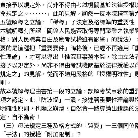
直接予以規定外，尚非不得由考試機關基於法律授權
令規定之。‥‥‥」此項見解，顯然一反本院釋字第
五號解釋之立論，「稀釋」了法定及格標準的重要性
本號解釋有所謂「關係人民能否取得專門職業之執業
格，對人民職業自由及應考試權雖有影響」的說法）
要的是這種把「重要要件」降格後，已經不再適用「
性理論」，才可以導出「惟究其事務本質，除由立法
接予以規定外，尚非不得由考試機關基於法律授權以
規定之」的見解，從而不適用嚴格的「授權明確性」
則。
故本號解釋理由書第一段的立論，誤解考試事務的重
項之認定。此「防波堤」一潰，接連著重要性理論與
明確性原則，也隨之崩潰，自然會一路導論出錯誤的
定，自不為奇！
（三）母法規定三種及格方式的「質變」—三個同位
「子法」的授權「附加限制」？