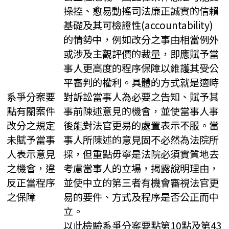
操控、愈易動搖司法廉正誠實的信賴
基礎及其可檢證性(accountability)
的情勢中，例如改分之事由相當例外
或涉及主觀評價的裁量，即應賦予當
事人更高度的程序保障以維護其受公
平審判的權利。具體的方式就是適時
系爭分案要
對訴訟當事人為必要之告知、賦予其
點有關案件
事前陳述意見的機會，並使當事人事
改分之規定
後能對法官更易的處置表示不服。當
未賦予當事
事人所陳述的意見固不必然為法院所
人表示意見
採，但重點毋寧是法院必須實質地去
之機會，違
考慮當事人的立場，揭露說明理由，
反正當程序
並使中立的第三者有機會審視法官更
之保障
易的要件、方式及程序是否公正而中
立。
以此檢驗系爭分案要點第10點及第43