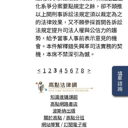
化系爭分案要點規定之餘，卻不類推
以上開刑事訴訟法規定須以裁定為之
的法律效果，又不願參採首開各訴訟
法規定提升司法人權與公信力的趨
勢，給予當事人事前表示意見的機
會。本件解釋錯失興革司法實務的契
機，本席不禁深引為憾。
<
1
2
3
4
5
6
7
8
>
填單諮詢
知識達購課館
高點網路書店
波斯納出版
關於高點
/
高點分班
網站導覽
/
訂閱電子報