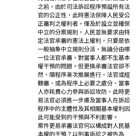
之前，由於司法訴訟程序預設所有法
官的公正性，此時憲法保障人民受公
正審判之權利者，僅及於設立並確保
中立的分案規則，人民並無要求由特
定法官承審的憲法上權利，只要是依
一般抽象中立規則分派，無論分由哪
一位法官承審，對當事人都不生基本
權干預的問題。但更換承審法官卻不
然，隨程序漸次推展進行，法官或經
聽審、或為程序上必要之處分、當事
人亦耗費心力參與訴訟攻防，此時更
易法官必須進一步慮及當事人在訴訟
程序中的主體性及其相關基本權利因
此可能受到的干預與不利影響。
案件更易承審法官何以構成對人民基
本權的干預？以刑事訴訟之被告為