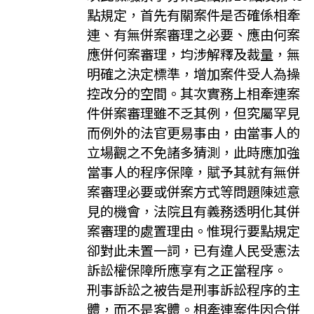
點規定，首先有關案件是否確係相牽
連、有無併案審理之必要、應由何案
應併何案審理，均涉解釋及裁量，無
明確之決定標準，增加案件受人為操
控改分的空間。其次實務上相牽連案
件併案審理雖不乏其例，但究屬罕見
而例外的法官更易事由，由當事人的
立場觀之不免諸多猜測，此時應加強
當事人的程序保障，賦予其就有無併
案審理必要或併案方式等問題陳述意
見的機會，法院且有義務透明化其併
案審理的處置理由。惟現行要點規定
卻對此未置一詞，已有違人民受憲法
訴訟權保障所應享有之正當程序。
刑事訴訟之被告是刑事訴訟程序的主
體，而不是客體。相牽連案件因合併