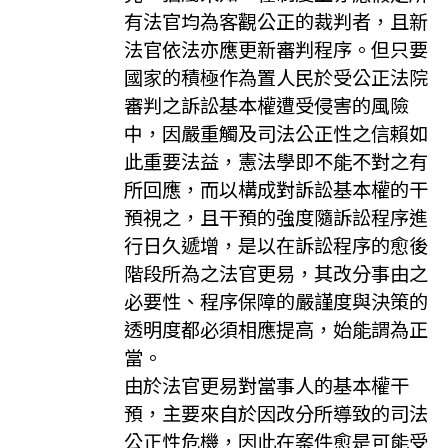
有法官均為客觀公正的裁判者，且新
法官依法亦應更新審判程序。但只要
國家的積極作為置人民於受公正法院
審判之訴訟基本權遭受侵害的風險
中，因嚴重觸及司法公正性之信賴如
此重要法益，憲法學即不能不對之有
所回應，而以構成對訴訟基本權的干
預視之，且干預的強度隨訴訟程序進
行日久遞增，是以在訴訟程序的愈後
階段所為之法官更易，其改分事由之
必要性、程序保障的嚴謹度與決策的
透明度都必須相應提高，始能謂為正
當。
由於法官更易對當事人的基本權干
預，主要來自於因改分所導致的司法
公正性危機，因此在案件愈是可能受