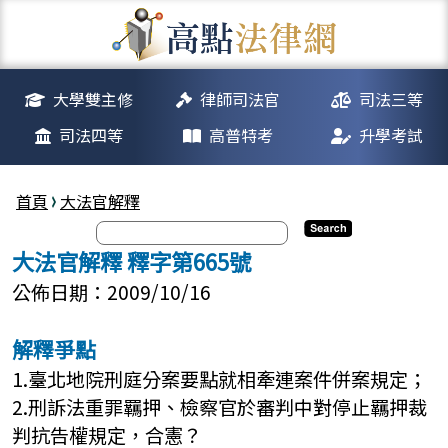
大學雙主修
律師司法官
司法三等
司法四等
高普特考
升學考試
首頁
大法官解釋
大法官解釋 釋字第665號
公佈日期：2009/10/16
解釋爭點
1.臺北地院刑庭分案要點就相牽連案件併案規定；
2.刑訴法重罪羈押、檢察官於審判中對停止羈押裁
判抗告權規定，合憲？