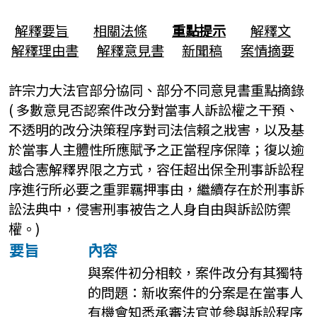
解釋要旨
相關法條
重點提示
解釋文
解釋理由書
解釋意見書
新聞稿
案情摘要
許宗力大法官部分協同、部分不同意見書重點摘錄
( 多數意見否認案件改分對當事人訴訟權之干預、
不透明的改分決策程序對司法信賴之戕害，以及基
於當事人主體性所應賦予之正當程序保障；復以逾
越合憲解釋界限之方式，容任超出保全刑事訴訟程
序進行所必要之重罪羈押事由，繼續存在於刑事訴
訟法典中，侵害刑事被告之人身自由與訴訟防禦
權。)
要旨
內容
與案件初分相較，案件改分有其獨特
的問題：新收案件的分案是在當事人
有機會知悉承審法官並參與訴訟程序