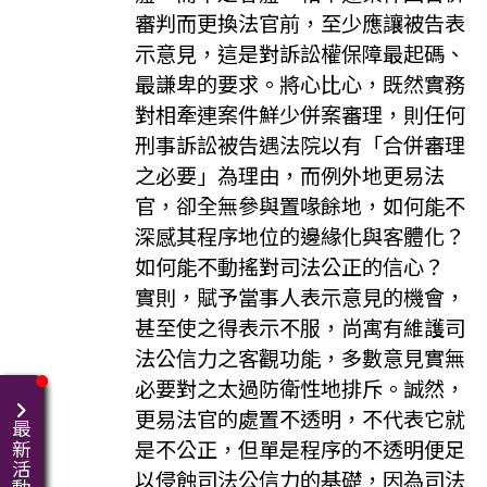
審判而更換法官前，至少應讓被告表
示意見，這是對訴訟權保障最起碼、
最謙卑的要求。將心比心，既然實務
對相牽連案件鮮少併案審理，則任何
刑事訴訟被告遇法院以有「合併審理
之必要」為理由，而例外地更易法
官，卻全無參與置喙餘地，如何能不
深感其程序地位的邊緣化與客體化？
如何能不動搖對司法公正的信心？
實則，賦予當事人表示意見的機會，
甚至使之得表示不服，尚寓有維護司
法公信力之客觀功能，多數意見實無
必要對之太過防衛性地排斥。誠然，
更易法官的處置不透明，不代表它就
最新活動
是不公正，但單是程序的不透明便足
以侵蝕司法公信力的基礎，因為司法