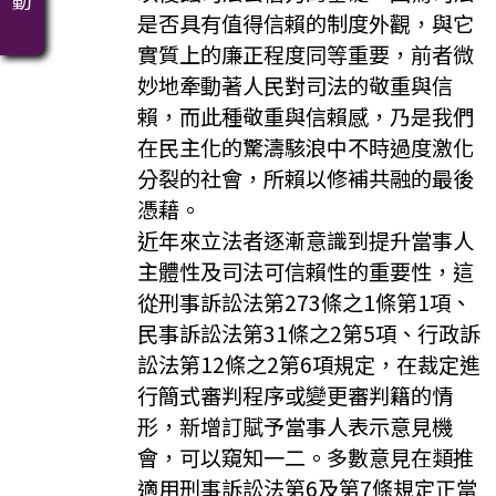
是否具有值得信賴的制度外觀，與它
實質上的廉正程度同等重要，前者微
妙地牽動著人民對司法的敬重與信
賴，而此種敬重與信賴感，乃是我們
在民主化的驚濤駭浪中不時過度激化
分裂的社會，所賴以修補共融的最後
憑藉。
近年來立法者逐漸意識到提升當事人
主體性及司法可信賴性的重要性，這
從刑事訴訟法第273條之1條第1項、
民事訴訟法第31條之2第5項、行政訴
訟法第12條之2第6項規定，在裁定進
行簡式審判程序或變更審判籍的情
形，新增訂賦予當事人表示意見機
會，可以窺知一二。多數意見在類推
適用刑事訴訟法第6及第7條規定正當