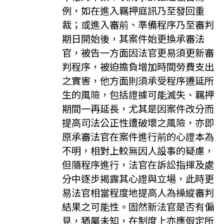
例，如在進入羈押庭訊乃至發回重
裁；或進入審前、準備程序乃至審判
期日開始後，其案件始更換承審法
官，被告一方面因法官更易須更新審
判程序，被迫擔負增加時間勞費支出
之實害，他方面則須承受程序遷延所
生的風險，包括證據可能滅失、羈押
期間一再延長，尤其是因案件改分而
提高司法公正性遭破壞之風險，亦即
原承審法官在案件進行前的心證本為
不明，相對上較無因人設事的疑慮，
但隨程序進行，法官在訴訟指揮及處
分中逐步揭露其心證與立場，此時更
易法官相當程度地提高人為操縱審判
結果之可能性。固然新法官是否有偏
見，猶屬未知，在制度上亦應假定所