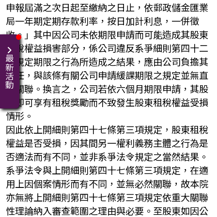
申報屆滿之次日起至繳納之日止，依郵政儲金匯業
局一年期定期存款利率，按日加計利息，一併徵
收。」其中因公司未依期限申請而可能造成其股東
租稅權益損害部分，係公司違反系爭細則第四十二
最新活動
條規定期限之行為所造成之結果，應由公司負擔其
責任，與該條有關公司申請緩課期限之規定並無直
接關聯。換言之，公司若依六個月期限申請，其股
東即可享有租稅獎勵而不致發生股東租稅權益受損
情形。
因此依上開細則第四十七條第三項規定，股東租稅
權益是否受損，因其間另一權利義務主體之行為是
否適法而有不同，並非系爭法令規定之當然結果。
系爭法令與上開細則第四十七條第三項規定，在適
用上因個案情形而有不同，並無必然關聯，故本院
亦無將上開細則第四十七條第三項規定依重大關聯
性理論納入審查範圍之理由與必要。至股東如因公