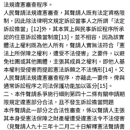
法規違憲審查程序。
人民聲請法規違憲審查，其聲請人既有法定資格限
制，因此除法律明文規定訴訟當事人之所謂「法定
訴訟擔當」[12]外，其本質上與民事訴訟程序所承
認的任意訴訟擔當制度[13]，並不相容，因為該實
體法上權利既為他人所有，聲請人實無法符合「憲
法上所保障之權利，遭受不法侵害」之要件，以避
免社團或其他團體，主張其成員之權利，即他人基
本權利受侵害而提起憲法訴願之不法情形[14]。又
人民聲請法規違憲審查程序，亦藉此一要件，俾與
通常訴訟程序之司法保護功能加以區分[15]。
二、本件聲請系爭施行細則第四十二條有關申請期
限規定違憲部分合法，且不發生訴訟擔當問題
本件聲請此一部分之合法性審查，係以聲請人主張
其本身受憲法保障之財產權遭受違憲法令不法侵害
（見聲請人九十三年十二月二十日解釋憲法聲請書