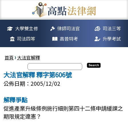
大學雙主修
律師司法官
司法三等
司法四等
高普特考
升學考試
首頁
大法官解釋
大法官解釋 釋字第606號
公佈日期：2005/12/02
解釋爭點
促進產業升級條例施行細則第四十二條申請緩課之
期限規定違憲？