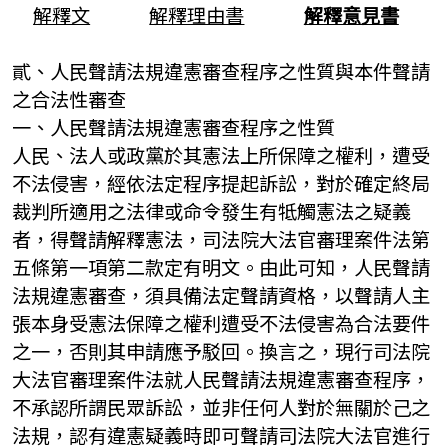
解釋文
解釋理由書
解釋意見書
貳、人民聲請法規違憲審查程序之性質與本件聲請
之合法性審查
一、人民聲請法規違憲審查程序之性質
人民、法人或政黨於其憲法上所保障之權利，遭受
不法侵害，經依法定程序提起訴訟，對於確定終局
裁判所適用之法律或命令發生有牴觸憲法之疑義
者，得聲請解釋憲法，司法院大法官審理案件法第
五條第一項第二款定有明文。由此可知，人民聲請
法規違憲審查，須具備法定聲請資格，以聲請人主
張本身受憲法保障之權利遭受不法侵害為合法要件
之一，否則其申請應予駁回。換言之，現行司法院
大法官審理案件法就人民聲請法規違憲審查程序，
不承認所謂民眾訴訟，並非任何人對於無關於己之
法規，認有違憲疑義時即可聲請司法院大法官進行