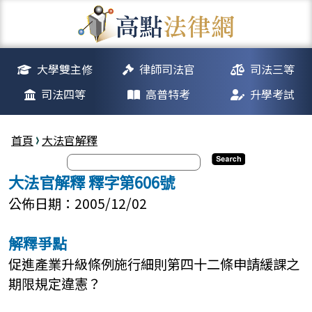
大學雙主修
律師司法官
司法三等
司法四等
高普特考
升學考試
首頁
大法官解釋
大法官解釋 釋字第606號
公佈日期：2005/12/02
解釋爭點
促進產業升級條例施行細則第四十二條申請緩課之
期限規定違憲？