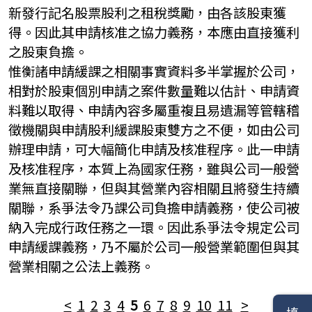
新發行記名股票股利之租稅獎勵，由各該股東獲
得。因此其申請核准之協力義務，本應由直接獲利
之股東負擔。
惟衡諸申請緩課之相關事實資料多半掌握於公司，
相對於股東個別申請之案件數量難以估計、申請資
料難以取得、申請內容多屬重複且易遺漏等管轄稽
徵機關與申請股利緩課股東雙方之不便，如由公司
辦理申請，可大幅簡化申請及核准程序。此一申請
及核准程序，本質上為國家任務，雖與公司一般營
業無直接關聯，但與其營業內容相關且將發生持續
關聯，系爭法令乃課公司負擔申請義務，使公司被
納入完成行政任務之一環。因此系爭法令規定公司
申請緩課義務，乃不屬於公司一般營業範圍但與其
營業相關之公法上義務。
<
1
2
3
4
5
6
7
8
9
10
11
>