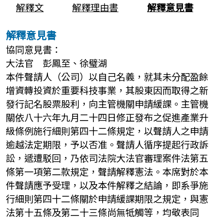
解釋文
解釋理由書
解釋意見書
解釋意見書
協同意見書：
大法官 彭鳳至、徐璧湖
本件聲請人（公司）以自己名義，就其未分配盈餘
增資轉投資於重要科技事業，其股東因而取得之新
發行記名股票股利，向主管機關申請緩課。主管機
關依八十六年九月二十四日修正發布之促進產業升
級條例施行細則第四十二條規定，以聲請人之申請
逾越法定期限，予以否准。聲請人循序提起行政訴
訟，遞遭駁回，乃依司法院大法官審理案件法第五
條第一項第二款規定，聲請解釋憲法。本席對於本
件聲請應予受理，以及本件解釋之結論，即系爭施
行細則第四十二條關於申請緩課期限之規定，與憲
法第十五條及第二十三條尚無牴觸等，均敬表同