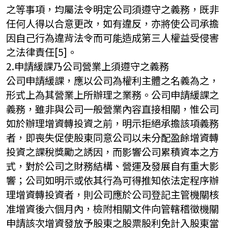
之等事項，均屬法令明定公司須遵守之義務，既非
任何人得以合意更改，如有違反，亦將使公司承擔
因自己行為違背法令而可能造成第三人權益受侵害
之法律責任[5]。
2.申請緩課乃公司營業上須遵守之義務
公司申請緩課，應以公司為權利主體之名義為之，
形式上為其營業上所辦理之業務。公司申請緩課之
義務，雖非與公司一般營業內容直接相關，惟公司
如於辦理增資轉投資之前，明示拒絕承擔該項義務
者，即喪失促使股東同意公司以未分配盈餘增資轉
投資之課稅獎勵之誘因，而影響公司累積資本之方
式，對於公司之財務結構、營運及發展自有重大影
響；公司如明示或依其行為可得推知依法定程序辦
理增資轉投資者，則公司應於公司登記主管機關核
准增資後六個月內，檢附相關文件向管轄稽徵機關
申請該次增資發放予股東之股票股利免計入股東當