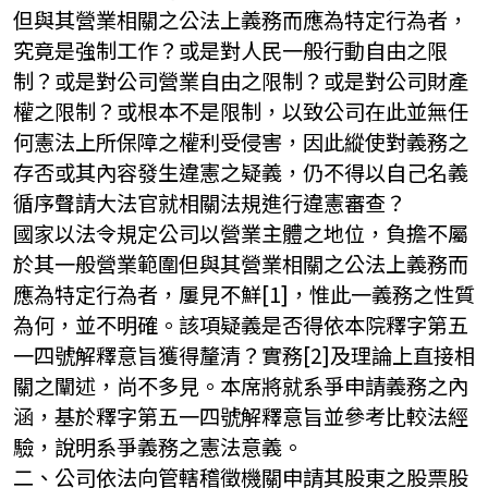
但與其營業相關之公法上義務而應為特定行為者，
究竟是強制工作？或是對人民一般行動自由之限
制？或是對公司營業自由之限制？或是對公司財產
權之限制？或根本不是限制，以致公司在此並無任
何憲法上所保障之權利受侵害，因此縱使對義務之
存否或其內容發生違憲之疑義，仍不得以自己名義
循序聲請大法官就相關法規進行違憲審查？
國家以法令規定公司以營業主體之地位，負擔不屬
於其一般營業範圍但與其營業相關之公法上義務而
應為特定行為者，屢見不鮮[1]，惟此一義務之性質
為何，並不明確。該項疑義是否得依本院釋字第五
一四號解釋意旨獲得釐清？實務[2]及理論上直接相
關之闡述，尚不多見。本席將就系爭申請義務之內
涵，基於釋字第五一四號解釋意旨並參考比較法經
驗，說明系爭義務之憲法意義。
二、公司依法向管轄稽徵機關申請其股東之股票股