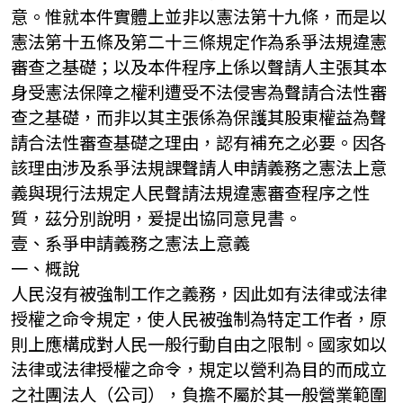
意。惟就本件實體上並非以憲法第十九條，而是以
憲法第十五條及第二十三條規定作為系爭法規違憲
審查之基礎；以及本件程序上係以聲請人主張其本
身受憲法保障之權利遭受不法侵害為聲請合法性審
查之基礎，而非以其主張係為保護其股東權益為聲
請合法性審查基礎之理由，認有補充之必要。因各
該理由涉及系爭法規課聲請人申請義務之憲法上意
義與現行法規定人民聲請法規違憲審查程序之性
質，茲分別說明，爰提出協同意見書。
壹、系爭申請義務之憲法上意義
一、概說
人民沒有被強制工作之義務，因此如有法律或法律
授權之命令規定，使人民被強制為特定工作者，原
則上應構成對人民一般行動自由之限制。國家如以
法律或法律授權之命令，規定以營利為目的而成立
之社團法人（公司），負擔不屬於其一般營業範圍