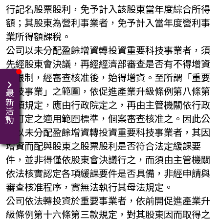
行記名股票股利，免予計入該股東當年度綜合所得
額；其股東為營利事業者，免予計入當年度營利事
業所得額課稅。
公司以未分配盈餘增資轉投資重要科技事業者，須
先經股東會決議，再經經濟部審查是否有不得增資
之限制，經審查核准後，始得增資。至所謂「重要
科技事業」之範圍，依促進產業升級條例第八條第
最新活動
三項規定，應由行政院定之，再由主管機關依行政
院訂定之適用範圍標準，個案審查核准之。因此公
司以未分配盈餘增資轉投資重要科技事業者，其因
增資而配與股東之股票股利是否符合法定緩課要
件，並非得僅依股東會決議行之，而須由主管機關
依法核實認定各項緩課要件是否具備，非經申請與
審查核准程序，實無法執行其母法規定。
公司依法轉投資於重要事業者，依前開促進產業升
級條例第十六條第三款規定，對其股東因而取得之