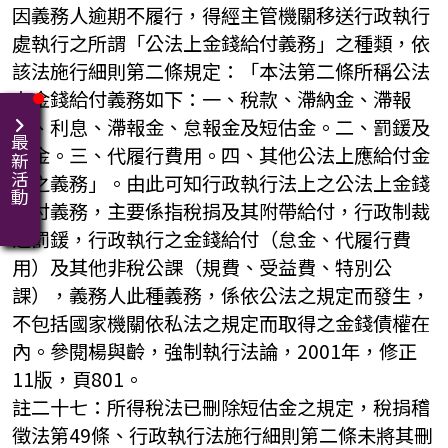
因義務人逾期不履行，得經主管機關移送行政執行
處執行之所謂「公法上金錢給付義務」之種類，依
該法施行細則第二條規定：「本法第二條所稱公法
上金錢給付義務如下：一、稅款、滯納金、滯報
費、利息、滯報金、怠報金及短估金。二、罰鍰及
最新活動
怠金。三、代履行費用。四、其他公法上應給付金
錢之義務」。由此可知行政執行法上之公法上金錢
給付義務，主要係指稅捐及其附帶給付，行政制裁
之罰鍰，行政執行之金錢給付（怠金、代履行費
用）及其他非稅公課（規費、受益費、特別公
課），義務人此種義務，係依公法之規定而發生，
不包括國家機關依私法之規定而取得之金錢債權在
內。參閱楊與齡，強制執行法論，2001年，修正
11版，頁801。
註二十七：所得稅法已刪除短估金之規定，稅捐稽
徵法第49條、行政執行法施行細則第二條未將其刪