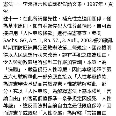
憲法－－李鴻禧六秩華誕祝賀論文集，1997年，頁
94。
註十一：在此所謂優先性、補充性之適用關係，僅
為基本原則，如有明顯侵犯人性尊嚴情形，自可直
接適用「人性尊嚴條款」進行違憲審查，參閱
Sachs, GG, Art. 1, Rn. 57., 3. Aufl., 2003.譬如戡亂
時期預防匪諜再犯管教辦法第二條規定，國家機關
得以人民思想行狀未改善，認有再犯之虞為理由，
令入勞動教育場所強制工作嚴加管訓，本質上為
「洗腦」，嚴重侵犯人性尊嚴，因此本席認釋字第
五六七號解釋此一部分應直接以「人性尊嚴條款」
為違憲審查基礎而當然違憲。惟該號解釋此一部
分，究以「人性尊嚴」為解釋憲法上基本權利「言
論自由」的客觀價值標準─系爭規定因侵犯「人性
尊嚴」，違反憲法對言論自由之最低限度保障，因
而違憲？或既以「人性尊嚴」為解釋「言論自由」