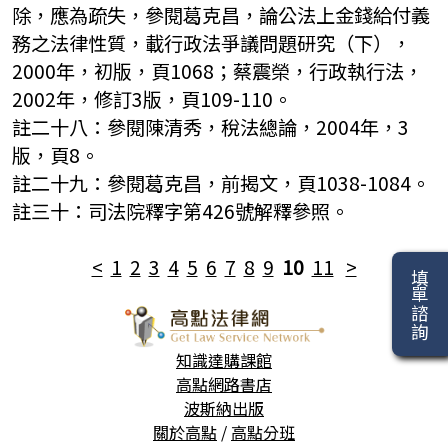
除，應為疏失，參閱葛克昌，論公法上金錢給付義
務之法律性質，載行政法爭議問題研究（下），
2000年，初版，頁1068；蔡震榮，行政執行法，
2002年，修訂3版，頁109-110。
註二十八：參閱陳清秀，稅法總論，2004年，3
版，頁8。
註二十九：參閱葛克昌，前揭文，頁1038-1084。
註三十：司法院釋字第426號解釋參照。
<
1
2
3
4
5
6
7
8
9
10
11
>
填單諮詢
知識達購課館
高點網路書店
波斯納出版
關於高點
/
高點分班