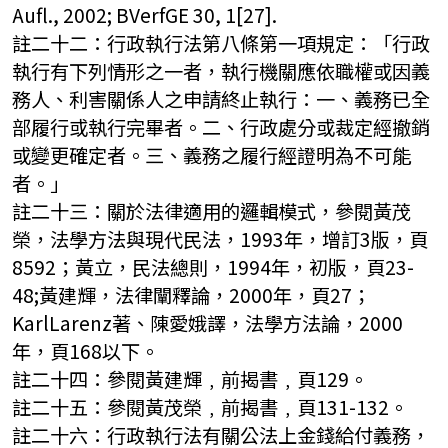
Aufl., 2002; BVerfGE 30, 1[27].
註二十二：行政執行法第八條第一項規定：「行政
執行有下列情形之一者，執行機關應依職權或因義
務人、利害關係人之申請終止執行：一、義務已全
部履行或執行完畢者。二、行政處分或裁定經撤銷
或變更確定者。三、義務之履行經證明為不可能
者。」
註二十三：關於法律適用的邏輯模式，參閱黃茂
榮，法學方法與現代民法，1993年，增訂3版，頁
8592；黃立，民法總則，1994年，初版，頁23-
48;黃建輝，法律闡釋論，2000年，頁27；
KarlLarenz著、陳愛娥譯，法學方法論，2000
年，頁168以下。
註二十四：參閱黃建輝﹐前揭書﹐頁129。
註二十五：參閱黃茂榮﹐前揭書﹐頁131-132。
註二十六：行政執行法有關公法上金錢給付義務，