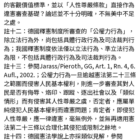
的客觀價值標準，並以「人性尊嚴條款」直接作為
違憲審查基礎？論述並不十分明確，不無美中不足
之處。
註十二：德國釋憲制度所審查的「公權力行為」，
除立法行為外，尚包括具體行政行為及司法裁判行
為；我國釋憲制度依法僅以立法行為、準立法行為
為限，不包括具體行政行為及司法裁判行為。
註十三：參閱Jarass/Pieroth, GG, Art. 1, Rn. 4, 6.
Aufl., 2002.；公權力行為一旦逾越憲法第二十三條
之範圍而侵害人民基本權利，則進一步審查其對人
民是否有侮辱、烙印、跟蹤、逐出社會以及「類似
情形」而有侵害其人性尊嚴之虞，否定者，應屬單
純侵犯人民基本權利而違憲問題；肯定者，即侵犯
人性尊嚴，應一律違憲，毫無例外，並無再適用憲
法第二十三條以合理化其侵犯或限制之餘地。
註十四：德國憲法學說上亦採類似見解，參閱