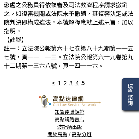
懲處之公務員得依復審及司法救濟程序請求撤銷
之。如復審機關或法院未予撤銷，其復審決定或法
院判決即構成違法。本號解釋應就上述意旨，加以
指明。
【註腳】
註一：立法院公報第六十七卷第八十九期第一一五
七號，頁一一─一三。立法院公報第六十九卷第九
十二期第一三六八號，頁一四─一六。
<
1
2
3
4
5
填單諮詢
知識達購課館
高點網路書店
波斯納出版
關於高點
/
高點分班