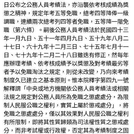
日公布之公務人員考績法，亦沿襲依考核成績為獎
懲之精神，規定年考五等免職，總考四等降俸一級
調職，連續兩次總考列四等者免職，五等降一階免
職（第六條）。嗣後公務人員考績法於民國四十三
年一月九日、五十一年四月九日、五十九年八月二
十七日、六十九年十二月三日、七十五年七月十一
日、七十九年十二月二十八日雖迭有修正，然每年
應辦理考績、依考核成績予以獎懲及對考績最劣等
者予以免職淘汰之規定，則從未改變，乃向來考績
制度久已建立之基本原則。惟本院釋字第四九一號
解釋謂「中央或地方機關依公務人員考績法或相關
法規之規定對公務人員所為免職之懲處處分，為限
制人民服公職之權利，實質上屬於懲戒處分」，將
免職之懲處處分，僅以其效果對人民服公職之權利
有所限制，即將其性質歸類為司法權性質之懲戒處
分，而非考試權或行政權，否定其為考績制度之固