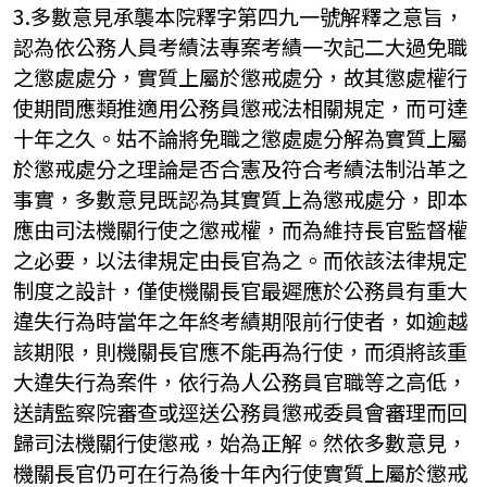
3.多數意見承襲本院釋字第四九一號解釋之意旨，
認為依公務人員考績法專案考績一次記二大過免職
之懲處處分，實質上屬於懲戒處分，故其懲處權行
使期間應類推適用公務員懲戒法相關規定，而可達
十年之久。姑不論將免職之懲處處分解為實質上屬
於懲戒處分之理論是否合憲及符合考績法制沿革之
事實，多數意見既認為其實質上為懲戒處分，即本
應由司法機關行使之懲戒權，而為維持長官監督權
之必要，以法律規定由長官為之。而依該法律規定
制度之設計，僅使機關長官最遲應於公務員有重大
違失行為時當年之年終考績期限前行使者，如逾越
該期限，則機關長官應不能再為行使，而須將該重
大違失行為案件，依行為人公務員官職等之高低，
送請監察院審查或逕送公務員懲戒委員會審理而回
歸司法機關行使懲戒，始為正解。然依多數意見，
機關長官仍可在行為後十年內行使實質上屬於懲戒