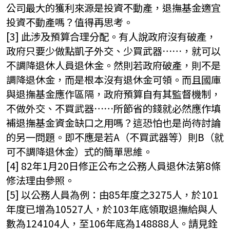
公司最大的獲利來源是投資不動產，退撫基金適宜
投資不動產嗎？值得再思考。
[3] 此涉及預算合理分配。有人說政府沒有破產，
政府只要少做點凱子外交、少買武器⋯⋯，就可以
不調降退休人員退休金。然則若政府破產，則不是
調降退休金，而是根本沒有退休金可領。而且國庫
與退撫基金應作區隔，政府預算自有其監督機制，
不做外交、不買武器⋯⋯所節省的錢就必然應作填
補退撫基金資金缺口之用嗎？這恐怕也是尚待討論
的另一問題。即不應是若A（不買武器等）則B（就
可不調降退休金）式的簡單思維。
[4] 82年1月20日修正公布之公務人員退休法第8條
修法理由參照。
[5] 以公務人員為例：由85年度之3275人，於101
年度已增為10527人，於103年底領取退撫給與人
數為124104人，至106年底為148888人。請見銓