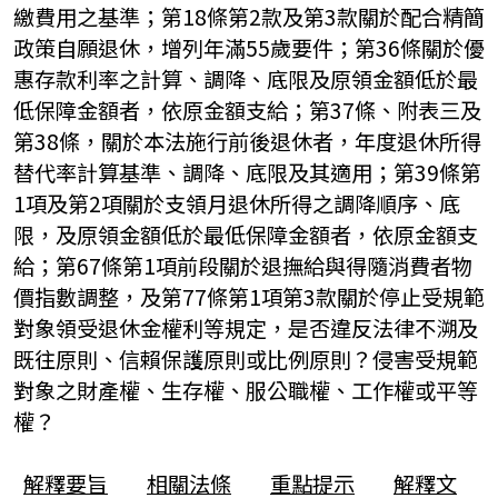
繳費用之基準；第18條第2款及第3款關於配合精簡
政策自願退休，增列年滿55歲要件；第36條關於優
惠存款利率之計算、調降、底限及原領金額低於最
低保障金額者，依原金額支給；第37條、附表三及
第38條，關於本法施行前後退休者，年度退休所得
替代率計算基準、調降、底限及其適用；第39條第
1項及第2項關於支領月退休所得之調降順序、底
限，及原領金額低於最低保障金額者，依原金額支
給；第67條第1項前段關於退撫給與得隨消費者物
價指數調整，及第77條第1項第3款關於停止受規範
對象領受退休金權利等規定，是否違反法律不溯及
既往原則、信賴保護原則或比例原則？侵害受規範
對象之財產權、生存權、服公職權、工作權或平等
權？
解釋要旨
相關法條
重點提示
解釋文