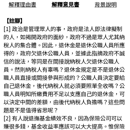
解釋理由書
解釋意見書
背景說明
【註腳】
[1] 政治是管理眾人的事，政府是法人即法律擬制
的人，如揭開政府的面紗，政府不過是眾人尤其納
稅人的集合體。因此，退休金是退休公職人員所應
得的，政府欠退休公職人員，並據此指摘政府不誠
信的說法，等同是在間接說納稅人欠退休公職人
員。然則納稅人有辜嗎？退休金規定是不是退休公
職人員直接或間接參與形成的？公職人員決定要給
自己退休金，後代納稅人就必須要照單全收嗎？公
職人員明知所繳費用不足以支應自己的退休金，可
以決定中間的差額，由後代納稅人負擔嗎？這些問
題是不是值得省思呢？
[2] 有人說退撫基金績效不良，因為保險公司可以
賺很多錢，基金收益率應該可以大大提高。惟保險