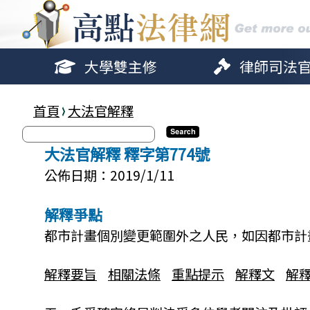
大學雙主修
律師司法
首頁
大法官解釋
大法官解釋 釋字第774號
公佈日期：2019/1/11
解釋爭點
都市計畫個別變更範圍外之人民，如因都市計
解釋要旨
相關法條
重點提示
解釋文
解