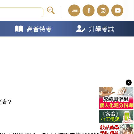
高普特考
升學考試
救濟？