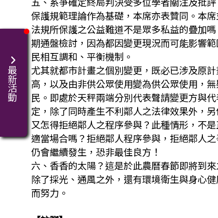
五、系爭確定終局判決受多位學者關注及批評
保護規範理論作為基礎，本席亦表贊同。本席
法規所保護之公益難道不是眾多私益的疊加嗎
期通盤檢討，因為都因變更現況而可能影響範
民相互調和、平衡機制。
尤其就都市計畫之個別變更，既必已涉及原計
最新活動
高，以及由非供公眾使用變為供公眾使用，無
民。即處於天秤兩端分別代表聲請變更方與代
定，除了同時產生不利鄰人之法律效果外，另
又怎得拒絕鄰人之程序參與？此種情形，不是
適當場合嗎？拒絕鄰人程序參與，拒絕鄰人之
仍會繼續發生，恐非最佳良方！
六、香香的太陽？這是於此農曆春節即將到來
除了採光、通風之外，還有環境衛生與身心健
而努力。