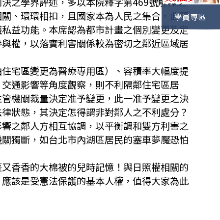
決之學界評述，多以本院釋字第469號解釋之
相關、環環相扣，且國家本為人民之集合，此等
學員專區
護私益功能。本席認為都市計畫之個別變更及定
參與權，以落實利害關係較為密切之鄰近區域居
由住宅區變更為醫療專用區）、容積率大幅度提
、交通影響等角度觀察，則不利隔鄰住宅區居
主管機關裁量決定准予變更，此一准予變更之決
法律狀態，其決定怎得謂非對鄰人之不利處分？
影響之鄰人方相互協調，以平衡調和雙方利害之
機關獨斷，如台北市內湖區居民的塞車夢魘恐怕
蓬又香香的大棉被的兒時記憶！與日照權相關的
，應該是受憲法保護的基本人權，值得大家為此