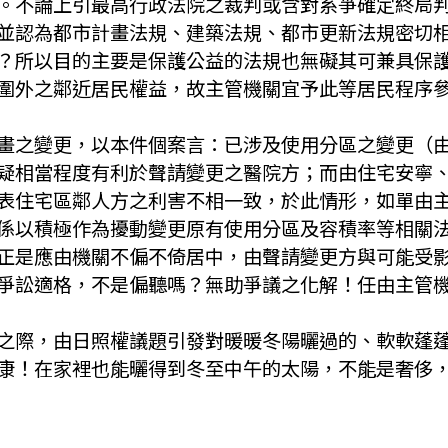
。不論上引最高行政法院之裁判或含對系爭確定終局判
並認為都市計畫法規、建築法規、都市更新法規密切
？所以目的主要是保護公益的法規也無礙其可兼具保
圍外之鄰近居民權益，故主管機關宜予此等居民程序
畫之變更，以本件個案言：已涉及使用分區之變更（
疑相當程度有利於聲請變更之醫院方；而由住宅安寧
表住宅區鄰人方之利害不相一致，於此情形，如單由
係以積極作為擾動變更原有使用分區及容積率等相關
正是應由機關不偏不倚居中，由聲請變更方與可能受
爭訟適格，不是偏聽嗎？無助爭議之化解！任由主管
之際，由日照權議題引發對暖暖冬陽曬過的、軟軟蓬
康！在家裡也能曬得到冬至中午的太陽，不能是奢侈