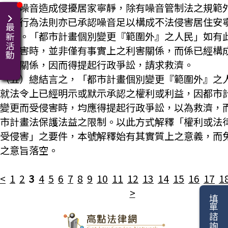
例如噪音造成侵擾居家寧靜，除有噪音管制法之規範
侵權行為法則亦已承認噪音足以構成不法侵害居住安
最新活動
利益。「都市計畫個別變更『範圍外』之人民」如有
受損害時，並非僅有事實上之利害關係，而係已經構
利害關係，因而得提起行政爭訟，請求救濟。
（五）總結言之，「都市計畫個別變更『範圍外』之
就法令上已經明示或默示承認之權利或利益，因都市
變更而受侵害時，均應得提起行政爭訟，以為救濟，
市計畫法保護法益之限制。以此方式解釋「權利或法
受侵害」之要件，本號解釋始有其實質上之意義，而
之意旨落空。
<
1
2
3
4
5
6
7
8
9
10
11
12
13
14
15
16
17
1
>
填單諮詢