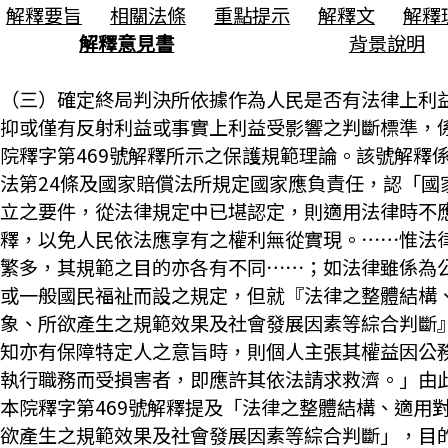
解釋要旨
相關法條
重點提示
解釋文
解釋
解釋意見書
背景說明
（三）確定終局判決所依據作為人民是否有法律上利
抑或僅有反射利益或事實上利益受影響之判斷標準，
院釋字第469號解釋所示之保護規範理論。該號解釋
法第24條及國家賠償法所規定國家應負責任，認「國
立之要件，從法律規定中已堪認定，則適用法律時不
釋，以免人民依法應享有之權利無從實現。⋯⋯惟法
繁多，其規範之目的亦各有不同⋯⋯；如法律雖係為
或一般國民福祉而設之規定，但就『法律之整體結構
象、所欲產生之規範效果及社會發展因素等綜合判斷
知亦有保障特定人之意旨時，則個人主張其權益因公
執行職務而受損害者，即應許其依法請求救濟。」由
本院釋字第469號解釋提及「法律之整體結構、適用
欲產生之規範效果及社會發展因素等綜合判斷」，目