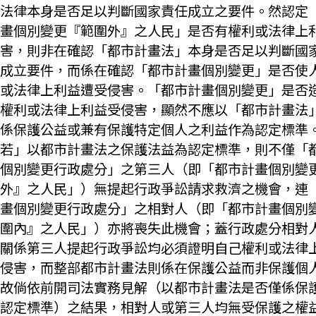
法律本身是否足以判斷國家責任成立之要件。然認定
畫個別變更『範圍外』之人民」是否有權利或法律上
害，則非在確認「都市計畫法」本身是否足以判斷國
成立要件，而係在確認「都市計畫個別變更」是否使
或法律上利益遭受侵害。「都市計畫個別變更」是否
權利或法律上利益受侵害，顯然不應以「都市計畫法
係保護公益或兼有保護特定個人之利益作為認定標準
若」以都市計畫法之保護法益為認定標準，則不僅「
個別變更行政處分」之第三人（即「都市計畫個別變
外』之人民」）無提起行政爭訟請求救濟之機會，連
畫個別變更行政處分」之相對人（即「都市計畫個別
圍內』之人民」）亦將喪失此機會；蓋行政處分相對
關係第三人提起行政爭訟均必須證明自己權利或法律
侵害，而整部都市計畫法則係在保護公益而非保護個
故倘依前開司法實務見解（以都市計畫法是否僅係保
認定標準）之結果，相對人或第三人均無受保護之權