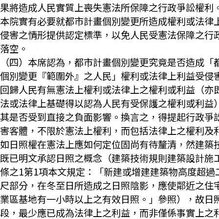
果將造成人民實質上喪失憲法所保障之行政爭訟權利
本院實有必要就都市計畫個別變更所造成權利或法律
侵害之情形提供認定標準，以免人民受憲法保障之行
落空。
（四）本席認為，都市計畫個別變更究竟是否造成「
個別變更『範圍外』之人民」權利或法律上利益受侵
回歸人民有無憲法上權利或法律上之權利或利益（亦
法或法律上基礎得以認為人民有受保護之權利或利益
其是否受到直接之負面影響。換言之，得提起行政爭
害客體，不限於憲法上權利，而包括法律上之權利及
如日照權在憲法上應如何定位固尚有待釐清，然建築
既已明文承認日照之概念（建築技術規則建築設計施工
條之1第1項本文規定：「新建或增建建築物高度超過
尺部分，在冬至日所造成之日照陰影，應使鄰近之住
業區基地有一小時以上之有效日照。」參照），故日
段，最少應已成為法律上之利益，而非僅係事實上之