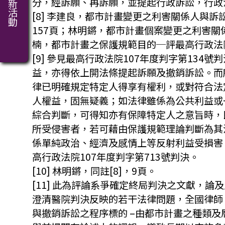
最新活動
分，經訴願、再訴願，並提起行政訴訟，行政
[8] 李建良，都市計畫變更之利害關係人與訴訟
157頁；林明鏘，都市計畫個案變更之利害關係
楠，都市計畫之保護規範目的─評最高行政法院10
[9] 參見最高行政法院107年度判字第1
益，亦得依上開法條提起訴願及撤銷訴訟。而
律已明確規定特定人得享有權利，或對符合法
人權益，固無疑義；如法律雖係為公共利益或
綜合判斷，可得知亦有保障特定人之意旨時，
所受侵害者，若可藉由保護規範理論判斷為其
係單純政治、經濟及感情上等反射利益受損害
高行政法院107年度判字第713號判決。
[10] 林明鏘，同註[8]，9頁。
[11] 此為評論系爭確定終局判決之文獻，論
澄清醫院判決反映的若干法律問題，全國律師，2
與撤銷訴訟之程序標的 –由都市計畫之種類及層