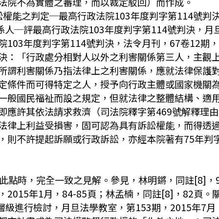
法院不為實體之審理，而以裁定駁回）而作成。
權能之判定─最高行政法院103年度判字第114號判決，
人─評最高行政法院103年度判字第114號判決，月旦裁
3年度判字第114號判決，法令月刊，67卷12期，20
34號判決：「行政處分相對人以外之利害關係第三人，主
所謂利害關係乃指法律上之利害關係，應就法律保護
定條件而可得特定之人，授予向行政主體或國家機關
一般國民福祉而設之規定，但就法律之整體結構、適
即應許其依法請求救濟（司法院釋字第469號解釋理
法律上利益受損害，固可認為具有訴訟權能，而得透
，則不許提起訴願或行政訴訟，亦經本院著有75年判字
及此點時，完全一致之見解。參見，林明鏘，同註[8]，9
015年1月，84-85頁；林孟楠，同註[8]，82
級進行檢討，月旦法學教室，第153期，2015年7月，