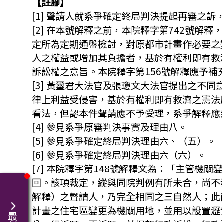
【註腳】
[1] 聲請人就系爭確定終局判決提起再審之
[2] 在本號解釋之前，本院釋字第742號解
定所為定期通盤檢討，對原都市計畫作必要之
人之權益或增加其負擔者，基於有權利即有救
訴訟權之意旨。本院釋字第156號解釋應予補
[3] 黃璽君大法官及張瓊文大法官提出之
律上利益受侵害，基於有權利即有救濟之憲法
看法，但認本件聲請應不予受理，系爭解釋應
[4] 參見系爭原審判決事實及理由八。
[5] 參見系爭確定終局判決理由六、（五）。
[6] 參見系爭確定終局判決理由六（六）。
[7] 本院釋字第148號解釋文為：「主管
回。該項裁定，縱與同院判例有所未合，尚不
解釋）之聲請人，乃完全相同之三自然人；此
計畫之住宅區變更為機關用地，並用以設置瀝