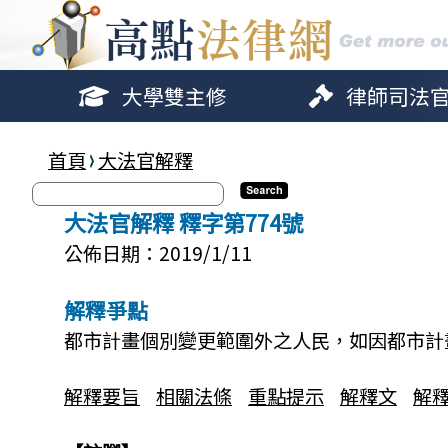
大學雙主修
律師司法
首頁
大法官解釋
大法官解釋 釋字第774號
公佈日期：2019/1/11
解釋爭點
都市計畫個別變更範圍外之人民，如因都市計
解釋要旨
相關法條
重點提示
解釋文
解