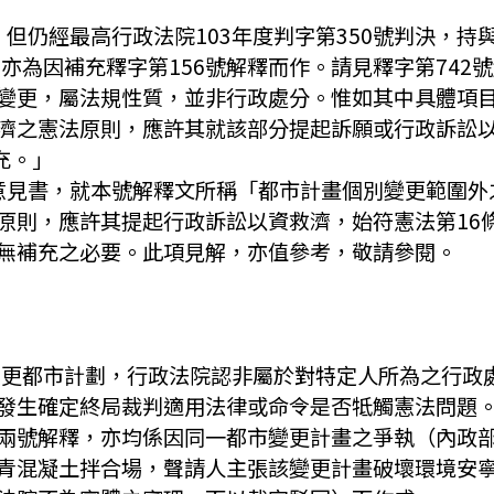
訴，但仍經最高行政法院103年度判字第350號判決，
釋，亦為因補充釋字第156號解釋而作。請見釋字第74
變更，屬法規性質，並非行政處分。惟如其中具體項
濟之憲法原則，應許其就該部分提起訴願或行政訴訟以
充。」
不同意見書，就本號解釋文所稱「都市計畫個別變更範圍
原則，應許其提起行政訴訟以資救濟，始符憲法第16
無補充之必要。此項見解，亦值參考，敬請參閱。
機關變更都市計劃，行政法院認非屬於對特定人所為之行
發生確定終局裁判適用法律或命令是否牴觸憲法問題。
兩號解釋，亦均係因同一都市變更計畫之爭執（內政
青混凝土拌合場，聲請人主張該變更計畫破壞環境安