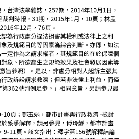
台灣法學雜誌，257期，2014年10月1日，
判時報，31期，2015年1月，10頁；林孟
16年12月，76頁。
觀上認為行政處分違法損害其權利或法律上之利
對象及規範目的等因素為綜合判斷。亦即，如法
為一定作為之請求權者，其規範目的在於保障個
用對象、所欲產生之規範效果及社會發展因素等
由意旨參照）。是以，非處分相對人起訴主張其
過行政訴訟請求救濟；但若非法律上利益，而僅
第362號判例足參。」相同意旨，另請參見最
-10頁；鄭玉娟，都市計畫與行政救濟 -檢討
頁。關於系爭解釋，請另參見，傅玲靜，都市計畫
9-11頁。該文指出：釋字第156號解釋結論