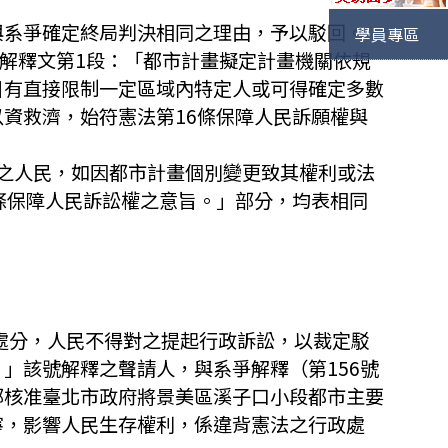
持與系爭確定終局判決相同之理由，予以駁回。
學員專區
2號解釋文第1段：「都市計畫擬定計畫機關依規
目有直接限制一定區域內特定人或可得確定多數
資救濟，始符憲法第16條保障人民訴願權與
外之人民，如因都市計畫個別變更致其權利或法
條保障人民訴訟權之意旨。」部分，均表相同
政處分，人民不得對之提起行政訴訟，以裁定駁
」該號解釋之聲請人，與系爭解釋（第156號
部核准臺北市政府將景美區溪子口小段都市主要
寧，影響人民生存權利，係違背憲法之行政處