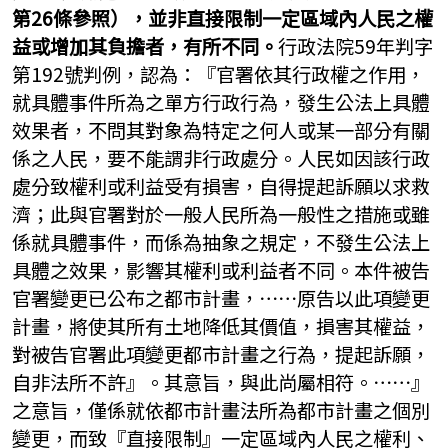
第26條參照），並非直接限制一定區域內人民之權
益或增加其負擔者，有所不同。
行政法院59年判字
第192號判例，認為：『官署依其行政權之作用，
就具體事件所為之單方行政行為，發生公法上具體
效果者，不問其對象為特定之何人或某一部分有關
係之人民，要不能謂非行政處分。人民如因該行政
處分致權利或利益受有損害，自得提起訴願以求救
濟；此與官署對於一般人民所為一般性之措施或雖
係就具體事件，而係為抽象之規定，不發生公法上
具體之效果，影響其權利或利益者不同。本件被告
官署變更已公布之都市計畫，⋯⋯原告以此項變更
計畫，將使其所有土地降低其價值，損害其權益，
對被告官署此項變更都市計畫之行為，提起訴願，
自非法所不許』。其意旨，與此尚屬相符。⋯⋯』
之意旨，僅係就依都市計畫法所為都市計畫之個別
變更，而致『直接限制』一定區域內人民之權利、