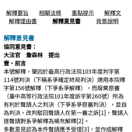
解釋要旨
相關法條
重點提示
解釋文
解釋理由書
解釋意見書
背景說明
解釋意見書
協同意見書：
大法官 詹森林 提出
壹、前言
本號解釋，肇因於最高行政法院103年度判字第
114號判決（下稱系爭確定終局判決）適用本院釋
字第156號解釋（下爭系爭解釋），而廢棄原審
（臺中高等行政法院101年度訴字第260號）所為
有利於聲請人之判決（下爭系爭原審判決），並自
為判決，改判駁回聲請人在第一審之訴[1]，聲請人
遂聲請對系爭解釋為補充解釋[2]。
多數意見認為本件聲請應予受理[3]，並作成解釋