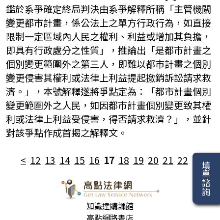
鑑於系爭確定終局判決由系爭解釋所稱「主管機關
變更都市計畫，係公法上之單方行政行為，如直接
限制一定區域內人民之權利、利益或增加其負擔，
即具有行政處分之性質」，推論出「是都市計畫之
個別變更範圍外之第三人，即難以都市計畫之個別
變更侵害其權利或法律上利益提起撤銷訴訟請求救
濟。」，本號解釋遂將爭點定為：「都市計畫個別
變更範圍外之人民，如因都市計畫個別變更致其權
利或法律上利益受侵害，得否請求救濟？」，並針
對該爭點作成首揭之解釋文。
<
12
13
14
15
16
17
18
19
20
21
22
>
填單諮詢
知識達購課館
高點網路書店