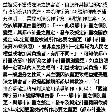
益遭受不當或違法之損害者，自應許其提起訴願或
行政訴訟以資救濟，本院釋字第148號解釋應予補
充釋明。』業據司法院釋字第156號解釋在案。又
依該解釋理由書說明：『⋯⋯此項都市計畫之個別
變更，與都市計畫之擬定、發布及擬定計畫機關依
規定5年定期通盤檢討所作必要之變更（都市計畫
法第26條參照），並非直接限制一定區域內人民之
權益或增加其負擔者，有所不同。』，可知依都市
計畫法第27條所為之都市計畫個別變更，如直接限
制一定區域內人民之權利、利益或增加其負擔，即
屬一般處分之性質，其主張因該變更致權益遭受違
法之損害者，得提起撤銷訴訟以資救濟。
」[4]
惟系爭確定終局判決適用系爭解釋，則稱：「
觀諸
釋字第156號解釋理由書『⋯⋯都市計畫之個別變
更，與都市計畫之擬定、發布及擬定計畫機關依規
定5年定期通盤檢討所作必要之變更（都市計畫法