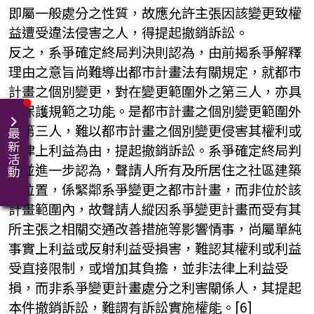
即屬一般處分之性質，故應允許主張因該變更致權
益遭受違法侵害之人，得提起撤銷訴訟。
反之，系爭確定終局判決則認為，由前揭系爭解釋
理由之意旨尚難導出都市計畫法有關規定，就都市
計畫之個別變更，對在變更範圍外之第三人，亦具
有保護規範之功能。是都市計畫之個別變更範圍外
之第三人，難以都市計畫之個別變更侵害其權利或
最新活動
法律上利益為由，提起撤銷訴訟。系爭確定終局判
決並進一步認為，聲請人所有及所居住之社區建築
物位置，係緊鄰系爭變更之都市計畫，而非位於該
計畫範圍內，故聲請人縱因系爭變更計畫而受有其
所主張之相關交通改善措施等影響情事，尚屬單純
事實上利益或反射利益受損害，難認其權利或利益
受直接限制，或增加其負擔，並非法律上利益受
損，而非系爭變更計畫處分之利害關係人，其提起
本件撤銷訴訟，難謂有訴訟實施權能。[6]