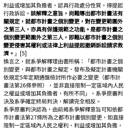
利益或增加其負擔者，認具行政處分性質，得提起
行政訴訟。
該解釋之意旨，尚難導出都市計畫法有
關規定，就都市計畫之個別變更，對在變更範圍外
之第三人，亦具有保護規範之功能。是都市計畫之
個別變更範圍外之第三人，即難以都市計畫之個別
變更侵害其權利或法律上利益提起撤銷訴訟請求救
濟。
」[5]
換言之，就系爭解釋理由書所稱：「都市計畫之個
別變更，與都市計畫之擬定、發布及擬定計畫機關
依規定5年定期通盤檢討所作必要之變更（都市計
畫法第26條參照），並非直接限制一定區域內人民
之權益或增加其負擔者，有所不同」，系爭原審判
決及系爭確定終局判決，解讀完全相反。
系爭原審判決認為，由前揭系爭解釋意旨可知依都
市計畫法第27條所為之都市計畫個別變更，如直接
限制一定區域內人民之權利、利益或增加其負擔，