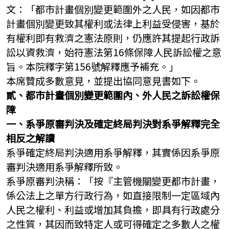
文：「都市計畫個別變更範圍外之人民，如因都市
計畫個別變更致其權利或法律上利益受侵害，基於
有權利即有救濟之憲法原則，仍應許其提起行政訴
訟以資救濟，始符憲法第16條保障人民訴訟權之意
旨。本院釋字第156號解釋應予補充。」
本席贊成多數意見，並提出協同意見書如下。
貳、都市計畫個別變更範圍內、外人民之訴訟權保
障
一、系爭原審判決及確定終局判決對系爭解釋完全
相反之解讀
系爭確定終局判決適用系爭解釋，其實係因系爭原
審判決適用系爭解釋所致。
系爭原審判決稱：「按『主管機關變更都市計畫，
係公法上之單方行政行為，如直接限制一定區域內
人民之權利、利益或增加其負擔，即具有行政處分
之性質，其因而致特定人或可得確定之多數人之權