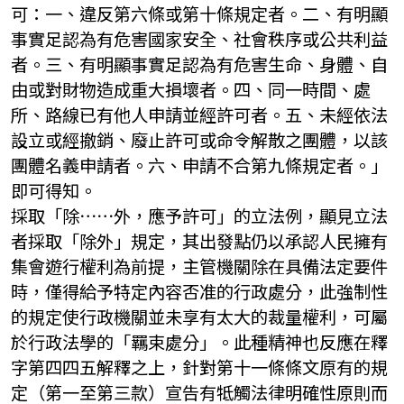
可：一、違反第六條或第十條規定者。二、有明顯
事實足認為有危害國家安全、社會秩序或公共利益
者。三、有明顯事實足認為有危害生命、身體、自
由或對財物造成重大損壞者。四、同一時間、處
所、路線已有他人申請並經許可者。五、未經依法
設立或經撤銷、廢止許可或命令解散之團體，以該
團體名義申請者。六、申請不合第九條規定者。」
即可得知。
採取「除⋯⋯外，應予許可」的立法例，顯見立法
者採取「除外」規定，其出發點仍以承認人民擁有
集會遊行權利為前提，主管機關除在具備法定要件
時，僅得給予特定內容否准的行政處分，此強制性
的規定使行政機關並未享有太大的裁量權利，可屬
於行政法學的「羈束處分」。此種精神也反應在釋
字第四四五解釋之上，針對第十一條條文原有的規
定（第一至第三款）宣告有牴觸法律明確性原則而