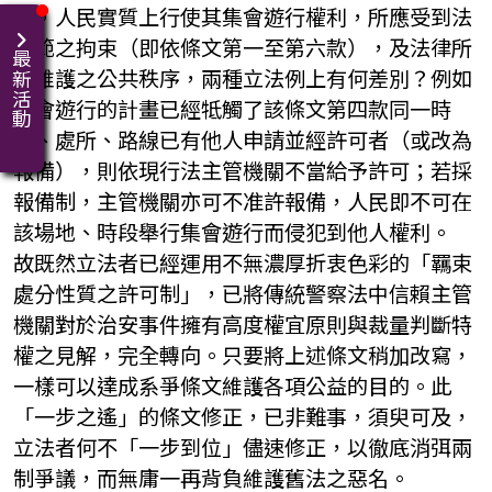
問，人民實質上行使其集會遊行權利，所應受到法
規範之拘束（即依條文第一至第六款），及法律所
最新活動
要維護之公共秩序，兩種立法例上有何差別？例如
集會遊行的計畫已經牴觸了該條文第四款同一時
間、處所、路線已有他人申請並經許可者（或改為
報備），則依現行法主管機關不當給予許可；若採
報備制，主管機關亦可不准許報備，人民即不可在
該場地、時段舉行集會遊行而侵犯到他人權利。
故既然立法者已經運用不無濃厚折衷色彩的「羈束
處分性質之許可制」，已將傳統警察法中信賴主管
機關對於治安事件擁有高度權宜原則與裁量判斷特
權之見解，完全轉向。只要將上述條文稍加改寫，
一樣可以達成系爭條文維護各項公益的目的。此
「一步之遙」的條文修正，已非難事，須臾可及，
立法者何不「一步到位」儘速修正，以徹底消弭兩
制爭議，而無庸一再背負維護舊法之惡名。