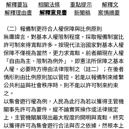
解釋要旨
相關法條
重點提示
解釋文
解釋理由書
解釋意見書
新聞稿
案情摘要
（二）報備制更符合人權保障與比例原則
無庸諱言，對基本人權限制程度，採取報備制當比
許可制來得寬鬆許多。按現代法治國家對基本人權
保障不僅視為當然，更力求寬鬆。前者顯現在人權
「自由為主、限制為例外」，即憲法所保障之基本
人權，必要時方得由法律限制之（註二）；在後者
情形則由比例原則加以管控，若能以報備制來維繫
公共利益與社會秩序時，則不能以許可制來約束
之。
以集會遊行權為例，人民為此行為若以獲得主管機
關事先許可為要件，縱不論實質操作或法律規定
上，主管機關展現出最大程度的開明與寬鬆，終究
以獲得許可為集會遊行合法與否之依據，然根本上