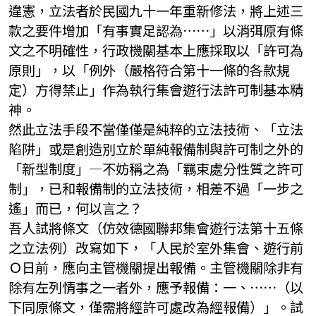
違憲，立法者於民國九十一年重新修法，將上述三
款之要件增加「有事實足認為⋯⋯」以消弭原有條
文之不明確性，行政機關基本上應採取以「許可為
原則」，以「例外（嚴格符合第十一條的各款規
定）方得禁止」作為執行集會遊行法許可制基本精
神。
然此立法手段不當僅僅是純粹的立法技術、「立法
陷阱」或是創造別立於單純報備制與許可制之外的
「新型制度」—不妨稱之為「羈束處分性質之許可
制」，已和報備制的立法技術，相差不過「一步之
遙」而已，何以言之？
吾人試將條文（仿效德國聯邦集會遊行法第十五條
之立法例）改寫如下，「人民於室外集會、遊行前
Ｏ日前，應向主管機關提出報備。主管機關除非有
除有左列情事之一者外，應予報備：一、⋯⋯（以
下同原條文，僅需將經許可處改為經報備）」。試