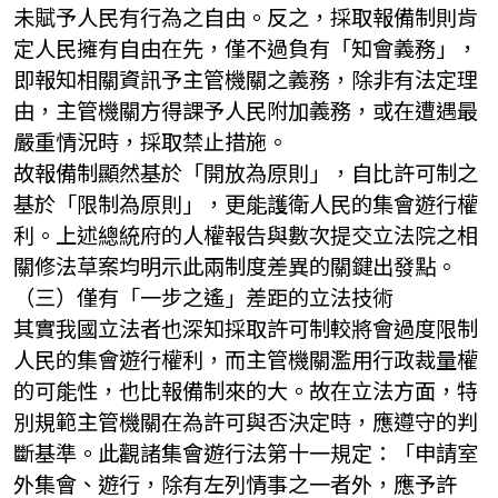
未賦予人民有行為之自由。反之，採取報備制則肯
定人民擁有自由在先，僅不過負有「知會義務」，
即報知相關資訊予主管機關之義務，除非有法定理
由，主管機關方得課予人民附加義務，或在遭遇最
嚴重情況時，採取禁止措施。
故報備制顯然基於「開放為原則」，自比許可制之
基於「限制為原則」，更能護衛人民的集會遊行權
利。上述總統府的人權報告與數次提交立法院之相
關修法草案均明示此兩制度差異的關鍵出發點。
（三）僅有「一步之遙」差距的立法技術
其實我國立法者也深知採取許可制較將會過度限制
人民的集會遊行權利，而主管機關濫用行政裁量權
的可能性，也比報備制來的大。故在立法方面，特
別規範主管機關在為許可與否決定時，應遵守的判
斷基準。此觀諸集會遊行法第十一規定：「申請室
外集會、遊行，除有左列情事之一者外，應予許