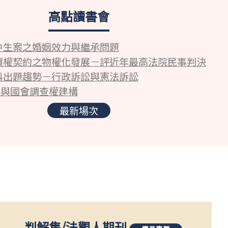
高點讀書會
中生案之婚姻效力與繼承問題
債權契約之物權化發展－評近年最高法院民事判決
科出題趨勢－行政訴訟與憲法訴訟
5與國會調查權建構
最新場次
判解集
/
法觀人期刊