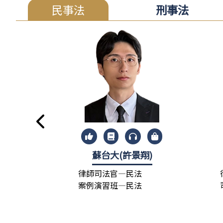
民事法
刑事法
蘇台大(許景翔)
律師司法官—民法
案例演習班—民法