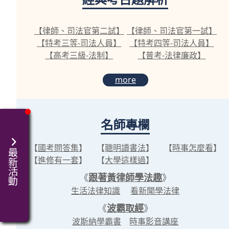
【律師、司法官第二試】
【律師、司法官第一試】
【特考三等-司法人員】
【特考四等-司法人員】
【高考三級-法制】
【普考-法律廉政】
more
名師專欄
【
國考問答集
】
【
聰明讀書法
】
【
時事怎麼看
】
最新活動
【
進修有一套
】
【
大學這樣過
】
《
跟著黃律師學法趣
》
生活法律知識
看新聞學法律
《
波霸取經
》
波斯納學霸書
時事影音講座