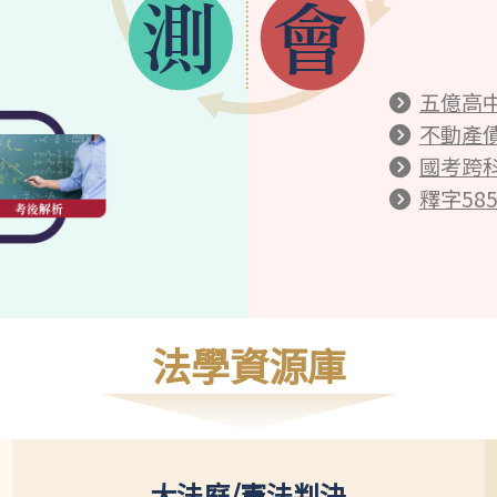
五億高
不動產
國考跨
釋字58
法學資源庫
大法庭/憲法判決