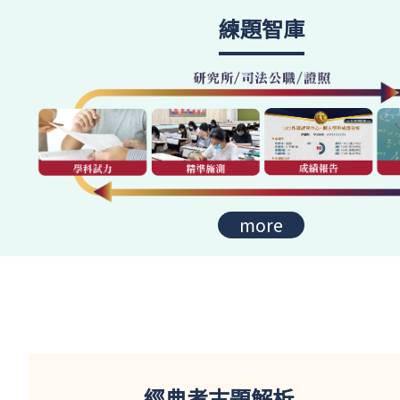
練題智庫
more
經典考古題解析