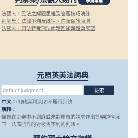
學員專屬
法觀人：民法之解題思維及答題技巧演練
判解集：法律不溯及既往、信賴保護原則
法觀人：司法特考刑法命題回顧與趨勢展望
元照英美法詞典
中文：
(1)缺席判決(2)不履行判決
解釋：
被告在庭審中不到庭或未對原告的請求作出答辯的情況
下，法庭所作的對被告不利的判決。