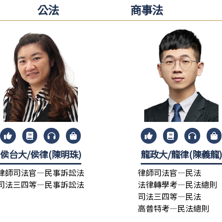
公法
商事法
侯台大/侯律(陳明珠)
龍政大/龍律(陳義龍
律師司法官—民事訴訟法
律師司法官—民法
司法三四等—民事訴訟法
法律轉學考—民法總則
司法三四等—民法
高普特考—民法總則