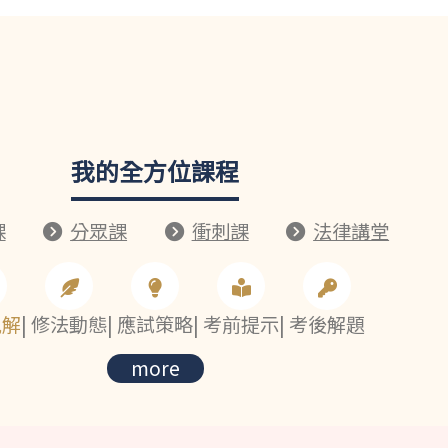
我的全方位課程
課
分眾課
衝刺課
法律講堂
見解
|
修法動態
|
應試策略
|
考前提示
|
考後解題
more