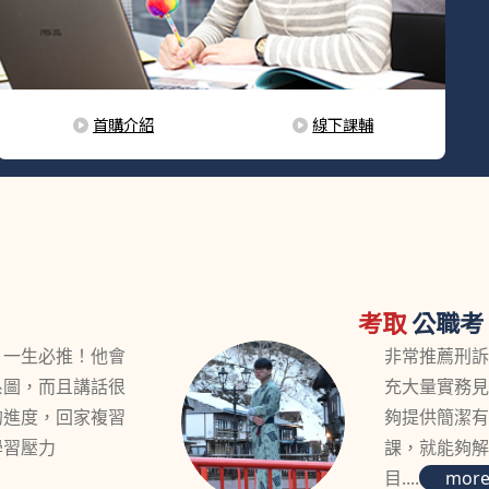
首購介紹
線下課輔
考取
公職考
，一生必推！他會
非常推薦刑
系圖，而且講話很
充大量實務
的進度，回家複習
夠提供簡潔
學習壓力
課，就能夠
目....
mor