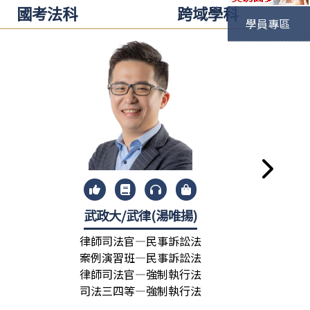
國考法科
跨域學科
學員專區
)
武政大/武律(湯唯揚)
許
律師司法官—民事訴訟法
律師司
案例演習班—民事訴訟法
民事訴
律師司法官—強制執行法
司法三
司法三四等—強制執行法