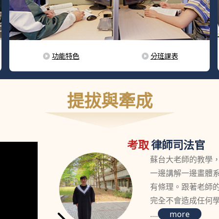
功能特色
分班課表
提拔與牽成
考取
律師司法官
蘇台大老師的教學
一邊講解一邊畫體
有條理。跟著老師
完全不會造成任何
....
more