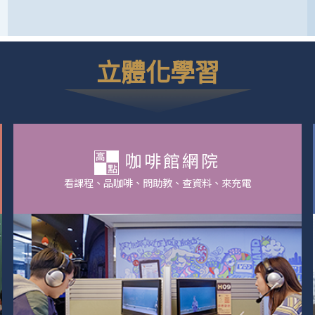
立體化學習
咖啡館網院
看課程、品咖啡、問助教、查資料、來充電