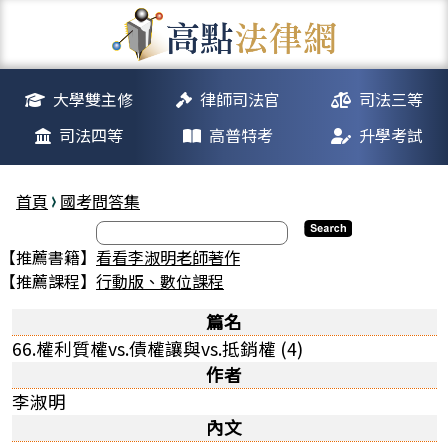
大學雙主修
律師司法官
司法三等
司法四等
高普特考
升學考試
首頁
國考問答集
【推薦書籍】
看看李淑明老師著作
【推薦課程】
行動版、數位課程
篇名
66.權利質權vs.債權讓與vs.抵銷權 (4)
作者
李淑明
內文