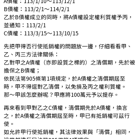
A債權：113/1/10～113/12/1
B債權：113/2/1～114/2/1
乙於B債權成立的同時，將A債權設定權利質權予丙，
並通知：113/2/1
C債權：113/3/15～113/10/15
先把甲得否行使抵銷權的問題放一邊，仔細看看甲、
乙、丙三方法律關係：
乙對甲之A債權（亦即設質之標的）之清償期，先於被
擔保之B債權；
依民法第905條第1項規定，於A債權之清償期屆至
時，甲不得逕對乙清償，以免損及丙之權利質權。
那～甲該怎麼辦呢？甲應將100萬元予以提存。
再來看到甲對乙之C債權，清償期先於A債權，換言
之，於A債權之清償期屆至時，甲已有抵銷權可茲行
使。
如允許甲行使抵銷權，其法律效果與「清償」相同，