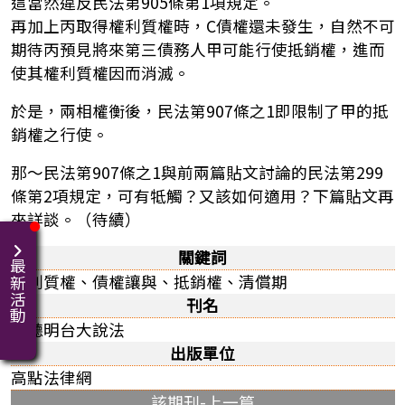
這當然違反民法第905條第1項規定。
再加上丙取得權利質權時，C債權還未發生，自然不可
期待丙預見將來第三債務人甲可能行使抵銷權，進而
使其權利質權因而消滅。
於是，兩相權衡後，民法第907條之1即限制了甲的抵
銷權之行使。
那～民法第907條之1與前兩篇貼文討論的民法第299
條第2項規定，可有牴觸？又該如何適用？下篇貼文再
來詳談。（待續）
關鍵詞
最新活動
權利質權、債權讓與、抵銷權、清償期
刊名
聽聽明台大說法
出版單位
高點法律網
該期刊-上一篇