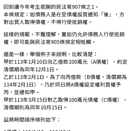
回到讓今年考生扼腕的民法第907條之1。
本條規定：如債務人是在受債權設質通知「後」，方
對出質人取得債權，不得行使抵銷權。
這樣的規範，不難理解，蓋如仍允許債務人行使抵銷
權，即可能與民法第905條規定相牴觸。
還是一樣，舉個例子來說明，比較清楚：
甲於113年1月10日向乙借款100萬元（A債權），約定
清償期為同年12月1日。
乙於113年2月1日，為了向丙借款（B債權，清償期為
114年2月1日），乃於同日將A債權設定權利質權予
丙，並通知甲。
甲於113年3月15日對乙取得100萬元債權（C債權），
清償期則為同年10月15日。
茲將時間順序條列如下：