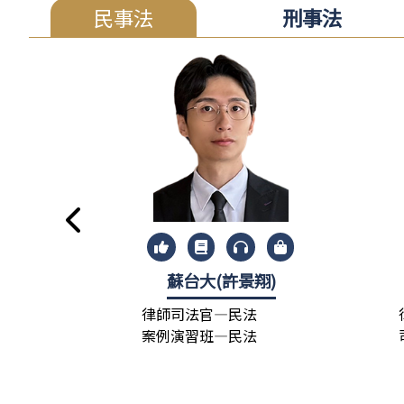
民事法
刑事法
蘇台大(許景翔)
律師司法官—民法
案例演習班—民法